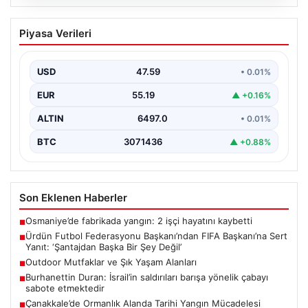
04.08.2026
Ürdün Futbol Federasyonu
Piyasa Verileri
Başkanı’ndan FIFA Başkanı’na Sert
Yanıt: ‘Şantajdan Başka Bir Şey Değil’
USD
47.59
• 0.01%
Ürdün Futbol Federasyonu (JFA) Başkanı Ali Bin Al-
Hussein, FIFA'nın son gelişmeleri ve alınan kararlar…
EUR
55.19
▲ +0.16%
ALTIN
6497.0
• 0.01%
BTC
3071436
▲ +0.88%
Son Eklenen Haberler
Osmaniye’de fabrikada yangın: 2 işçi hayatını kaybetti
■
Ürdün Futbol Federasyonu Başkanı’ndan FIFA Başkanı’na Sert
■
Yanıt: ‘Şantajdan Başka Bir Şey Değil’
Outdoor Mutfaklar ve Şık Yaşam Alanları
■
Burhanettin Duran: İsrail’in saldırıları barışa yönelik çabayı
■
sabote etmektedir
Çanakkale’de Ormanlık Alanda Tarihi Yangın Mücadelesi
■