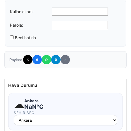
Kullanıcı adı:
Parola:
Beni hatırla
Paylaş:
Hava Durumu
☁
Ankara
NaN°C
ŞEHIR SEÇ