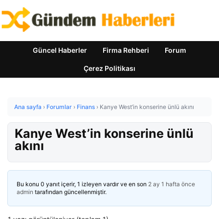
Güncel Haberler
Firma Rehberi
Forum
Çerez Politikası
Ana sayfa
›
Forumlar
›
Finans
›
Kanye West’in konserine ünlü akını
Kanye West’in konserine ünlü
akını
Bu konu 0 yanıt içerir, 1 izleyen vardır ve en son
2 ay 1 hafta önce
admin
tarafından güncellenmiştir.