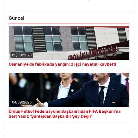
Güncel
05/08/2026
Osmaniye’de fabrikada yangın: 2 işçi hayatını kaybetti
04/08/2026
Ürdün Futbol Federasyonu Başkanı’ndan FIFA Başkanı’na
Sert Yanıt: ‘Şantajdan Başka Bir Şey Değil’