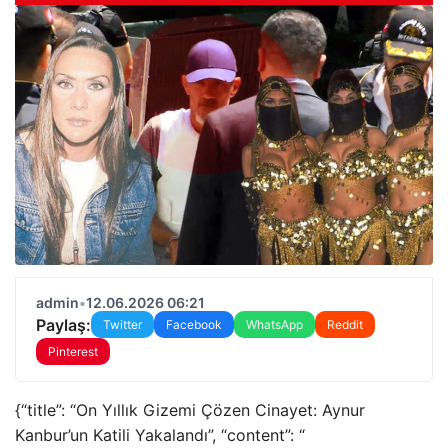
admin
•
12.06.2026 06:21
Paylaş:
Twitter
Facebook
WhatsApp
Reddit
Pinterest
{“title”: “On Yıllık Gizemi Çözen Cinayet: Aynur
Kanbur’un Katili Yakalandı”, “content”: “