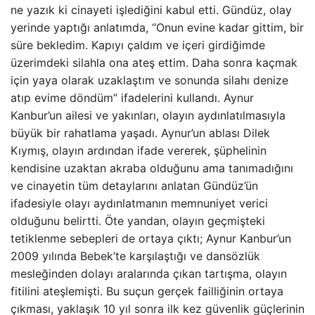
ne yazık ki cinayeti işlediğini kabul etti. Gündüz, olay
yerinde yaptığı anlatımda, “Onun evine kadar gittim, bir
süre bekledim. Kapıyı çaldım ve içeri girdiğimde
üzerimdeki silahla ona ateş ettim. Daha sonra kaçmak
için yaya olarak uzaklaştım ve sonunda silahı denize
atıp evime döndüm” ifadelerini kullandı. Aynur
Kanbur’un ailesi ve yakınları, olayın aydınlatılmasıyla
büyük bir rahatlama yaşadı. Aynur’un ablası Dilek
Kıymış, olayın ardından ifade vererek, şüphelinin
kendisine uzaktan akraba olduğunu ama tanımadığını
ve cinayetin tüm detaylarını anlatan Gündüz’ün
ifadesiyle olayı aydınlatmanın memnuniyet verici
olduğunu belirtti. Öte yandan, olayın geçmişteki
tetiklenme sebepleri de ortaya çıktı; Aynur Kanbur’un
2009 yılında Bebek’te karşılaştığı ve dansözlük
mesleğinden dolayı aralarında çıkan tartışma, olayın
fitilini ateşlemişti. Bu suçun gerçek failliğinin ortaya
çıkması, yaklaşık 10 yıl sonra ilk kez güvenlik güçlerinin