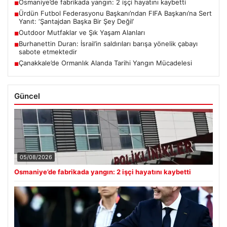
Osmaniye’de fabrikada yangın: 2 işçi hayatını kaybetti
■
Ürdün Futbol Federasyonu Başkanı’ndan FIFA Başkanı’na Sert
■
Yanıt: ‘Şantajdan Başka Bir Şey Değil’
Outdoor Mutfaklar ve Şık Yaşam Alanları
■
Burhanettin Duran: İsrail’in saldırıları barışa yönelik çabayı
■
sabote etmektedir
Çanakkale’de Ormanlık Alanda Tarihi Yangın Mücadelesi
■
Güncel
05/08/2026
Osmaniye’de fabrikada yangın: 2 işçi hayatını kaybetti