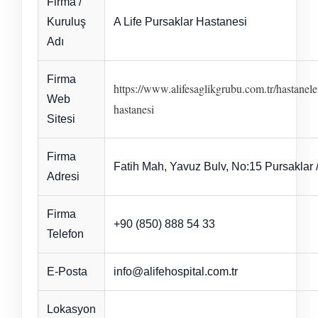
Firma /
Kuruluş
A Life Pursaklar Hastanesi
Adı
Firma
https://www.alifesaglikgrubu.com.tr/hastanele
Web
hastanesi
Sitesi
Firma
Fatih Mah, Yavuz Bulv, No:15 Pursaklar 
Adresi
Firma
+90 (850) 888 54 33
Telefon
E-Posta
info@alifehospital.com.tr
Lokasyon