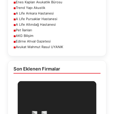
Enes Kaplan Avukatlık Bürosu
■
Trend Yapı Akustik
■
A Life Ankara Hastanesi
■
A Life Pursaklar Hastanesi
■
A Life Altındağ Hastanesi
■
Pet İlanları
■
AKG Bilişim
■
Edirne Ahval Gazetesi
■
Avukat Mahmut Rasul UYANIK
■
Son Eklenen Firmalar