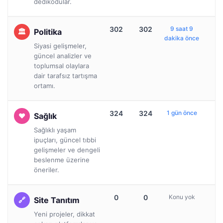
dedikodular.
302
302
9 saat 9
Politika
dakika önce
Siyasi gelişmeler,
güncel analizler ve
toplumsal olaylara
dair tarafsız tartışma
ortamı.
324
324
1 gün önce
Sağlık
Sağlıklı yaşam
ipuçları, güncel tıbbi
gelişmeler ve dengeli
beslenme üzerine
öneriler.
0
0
Konu yok
Site Tanıtım
Yeni projeler, dikkat