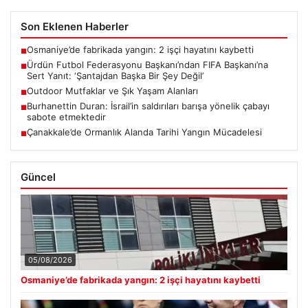
Son Eklenen Haberler
Osmaniye’de fabrikada yangın: 2 işçi hayatını kaybetti
■
Ürdün Futbol Federasyonu Başkanı’ndan FIFA Başkanı’na
■
Sert Yanıt: ‘Şantajdan Başka Bir Şey Değil’
Outdoor Mutfaklar ve Şık Yaşam Alanları
■
Burhanettin Duran: İsrail’in saldırıları barışa yönelik çabayı
■
sabote etmektedir
Çanakkale’de Ormanlık Alanda Tarihi Yangın Mücadelesi
■
Güncel
05/08/2026
Osmaniye’de fabrikada yangın: 2 işçi hayatını kaybetti