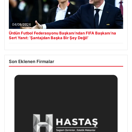
04/08/2026
Ürdün Futbol Federasyonu Başkanı’ndan FIFA Başkanı’na
Sert Yanıt: ‘Şantajdan Başka Bir Şey Değil’
Son Eklenen Firmalar