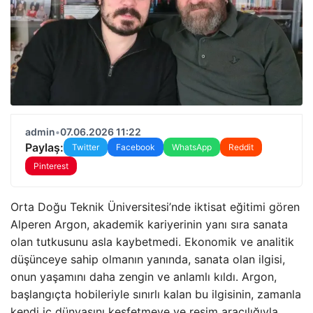
admin
•
07.06.2026 11:22
Paylaş:
Twitter
Facebook
WhatsApp
Reddit
Pinterest
Orta Doğu Teknik Üniversitesi’nde iktisat eğitimi gören
Alperen Argon, akademik kariyerinin yanı sıra sanata
olan tutkusunu asla kaybetmedi. Ekonomik ve analitik
düşünceye sahip olmanın yanında, sanata olan ilgisi,
onun yaşamını daha zengin ve anlamlı kıldı. Argon,
başlangıçta hobileriyle sınırlı kalan bu ilgisinin, zamanla
kendi iç dünyasını keşfetmeye ve resim aracılığıyla