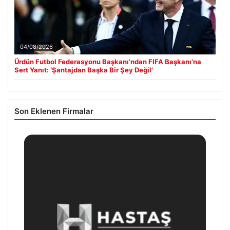
04/08/2026
Ürdün Futbol Federasyonu Başkanı’ndan FIFA Başkanı’na
Sert Yanıt: ‘Şantajdan Başka Bir Şey Değil’
Son Eklenen Firmalar