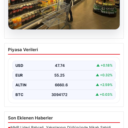
07.08.2026
Enflasyon verileri ne zaman
Piyasa Verileri
açıklanacak? 2026 TÜİK mart ayı
enflasyon verileri
USD
47.74
▲ +0.18%
EUR
55.25
▲ +0.32%
ALTIN
6660.6
▲ +2.59%
BTC
3094172
▲ +0.03%
Son Eklenen Haberler
MHP Lideri Bahçeli, Yakınlarının Düğününde Nikah Şahidi
■