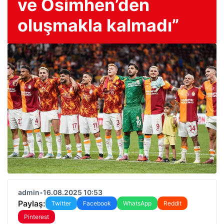
ve Osimhen’den
oluşmakla kalmadı”
admin
•
16.08.2025 10:53
Paylaş:
Twitter
Facebook
WhatsApp
Reddit
Pinterest