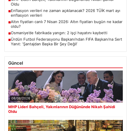
Oldu
Enflasyon verileri ne zaman açıklanacak? 2026 TÜİK mart ayı
■
enflasyon verileri
Altın fiyatları canlı 7 Nisan 2026: Altın fiyatları bugün ne kadar
■
oldu?
Osmaniye’de fabrikada yangın: 2 işçi hayatını kaybetti
■
Ürdün Futbol Federasyonu Başkanı’ndan FIFA Başkanı’na Sert
■
Yanıt: ‘Şantajdan Başka Bir Şey Değil’
Güncel
08/08/2026
MHP Lideri Bahçeli, Yakınlarının Düğününde Nikah Şahidi
Oldu