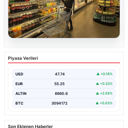
07.08.2026
Enflasyon verileri ne zaman
Piyasa Verileri
açıklanacak? 2026 TÜİK mart ayı
enflasyon verileri
USD
47.74
▲ +0.18%
EUR
55.25
▲ +0.32%
ALTIN
6660.6
▲ +2.59%
BTC
3094172
▲ +0.03%
Son Eklenen Haberler