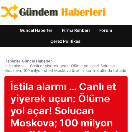
Güncel Haberler
Firma Rehberi
Forum
Çerez Politikası
Haberler
›
Güncel Haberler
›
İstila alarmı … Canlı et yiyerek uçun: Ölüme yol açar! Solucan
Moskova; 100 milyon steril Moskova üretimi kontrol altında tutuldu
İstila alarmı … Canlı et
yiyerek uçun: Ölüme
yol açar! Solucan
Moskova; 100 milyon