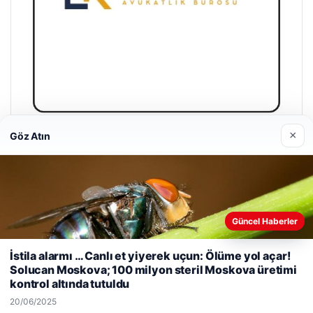
×
Göz Atın
Enes Kaplan Avukatlık Bürosu
28/04/2026
Güncel Haberler
Web sitemizi nasıl kullandığınızı daha iyi anlayabilmek,
İstila alarmı … Canlı et yiyerek uçun: Ölüme yol açar!
deneyiminizi kişiselleştirmek ve geliştirmek amacıyla çerezler
Solucan Moskova; 100 milyon steril Moskova üretimi
© 2026 Gündem Haberleri
kullanıyoruz.
Çerez Politikamız
kontrol altında tutuldu
Reddet
Kabul Et
cort
cort
cort
cort
cort
eri
cio
20/06/2025