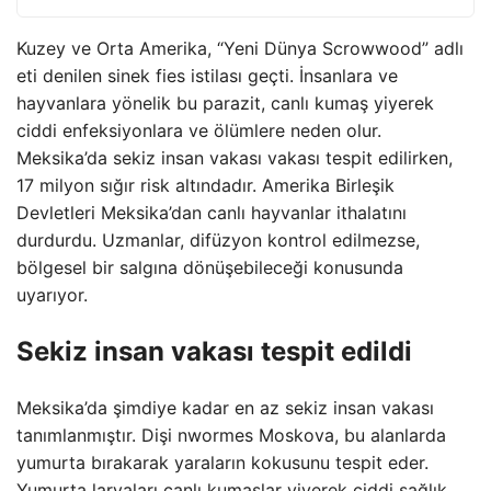
Kuzey ve Orta Amerika, “Yeni Dünya Scrowwood” adlı
eti denilen sinek fies istilası geçti. İnsanlara ve
hayvanlara yönelik bu parazit, canlı kumaş yiyerek
ciddi enfeksiyonlara ve ölümlere neden olur.
Meksika’da sekiz insan vakası vakası tespit edilirken,
17 milyon sığır risk altındadır. Amerika Birleşik
Devletleri Meksika’dan canlı hayvanlar ithalatını
durdurdu. Uzmanlar, difüzyon kontrol edilmezse,
bölgesel bir salgına dönüşebileceği konusunda
uyarıyor.
Sekiz insan vakası tespit edildi
Meksika’da şimdiye kadar en az sekiz insan vakası
tanımlanmıştır. Dişi nwormes Moskova, bu alanlarda
yumurta bırakarak yaraların kokusunu tespit eder.
Yumurta larvaları canlı kumaşlar yiyerek ciddi sağlık