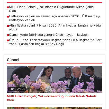
MHP Lideri Bahçeli, Yakınlarının Düğününde Nikah Şahidi
■
Oldu
Enflasyon verileri ne zaman açıklanacak? 2026 TÜİK mart ayı
■
enflasyon verileri
Altın fiyatları canlı 7 Nisan 2026: Altın fiyatları bugün ne kadar
■
oldu?
Osmaniye’de fabrikada yangın: 2 işçi hayatını kaybetti
■
Ürdün Futbol Federasyonu Başkanı’ndan FIFA Başkanı’na Sert
■
Yanıt: ‘Şantajdan Başka Bir Şey Değil’
Güncel
08/08/2026
MHP Lideri Bahçeli, Yakınlarının Düğününde Nikah Şahidi
Oldu