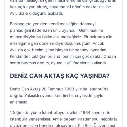
Aslında mesleğinin gemi makine mühendisliği olduğunu ilk
kez açıklayan Aktaş, hayatındaki dönüm noktasının ise
Avlu dizisi olduğunu açıkladı.
Başlangıçta yeniden kendi mesleğine dönmeyi
planladığını ifade eden ünlü oyuncu, “Gemi makine
mühendisiyim bu bizim aile mesleğimiz. Bir noktada aile
mesleğime geri dönerim diye düşünmüştüm. Ancak
Avlu’da çok benim içime işleyen bir sahneyi oynadım.
Kendimden çıktığım bir andı benim için çok özeldi. Ondan
sonra buymuş dedim, oyunculuk” ifadelerini kullandı.
DENİZ CAN AKTAŞ KAÇ YAŞINDA?
Deniz Can Aktaş 28 Temmuz 1993 yılında İstanbul’da
doğdu. Yakışıklı oyuncu kendini bir söyleşide şöyle
anlamıştı:
“Doğma büyüme İstanbulluyum, ailem 1964 senesinde
İstanbul’a yerleşmişler. Anne-babam Kastamonu İnebolu’lu
o yüzden aslen bende oralı sayılırım. Piri Reis Üniversitesi