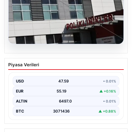
05.08.2026
Osmaniye’de fabrikada yangın: 2 işçi
Piyasa Verileri
hayatını kaybetti
USD
47.59
• 0.01%
EUR
55.19
▲ +0.16%
ALTIN
6497.0
• 0.01%
BTC
3071436
▲ +0.88%