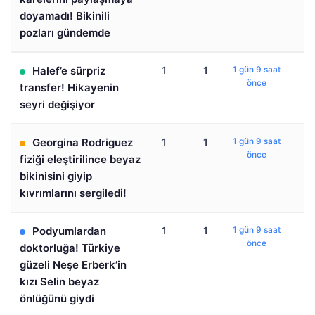
doyamadı! Bikinili
pozları gündemde
Halef’e sürpriz
1
1
1 gün 9 saat
önce
transfer! Hikayenin
seyri değişiyor
Georgina Rodriguez
1
1
1 gün 9 saat
önce
fiziği eleştirilince beyaz
bikinisini giyip
kıvrımlarını sergiledi!
Podyumlardan
1
1
1 gün 9 saat
önce
doktorluğa! Türkiye
güzeli Neşe Erberk’in
kızı Selin beyaz
önlüğünü giydi