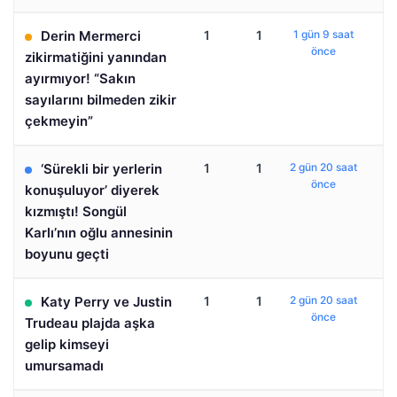
Derin Mermerci
1
1
1 gün 9 saat
önce
zikirmatiğini yanından
ayırmıyor! “Sakın
sayılarını bilmeden zikir
çekmeyin”
‘Sürekli bir yerlerin
1
1
2 gün 20 saat
önce
konuşuluyor’ diyerek
kızmıştı! Songül
Karlı’nın oğlu annesinin
boyunu geçti
Katy Perry ve Justin
1
1
2 gün 20 saat
önce
Trudeau plajda aşka
gelip kimseyi
umursamadı