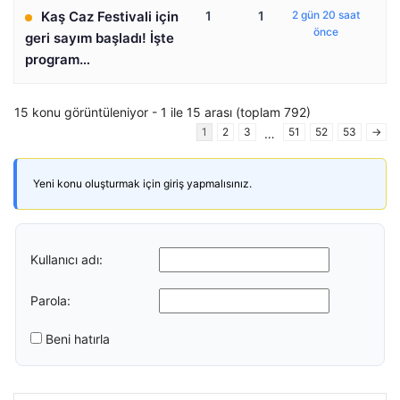
Kaş Caz Festivali için
1
1
2 gün 20 saat
önce
geri sayım başladı! İşte
program…
15 konu görüntüleniyor - 1 ile 15 arası (toplam 792)
1
2
3
51
52
53
→
…
Yeni konu oluşturmak için giriş yapmalısınız.
Kullanıcı adı:
Parola:
Beni hatırla