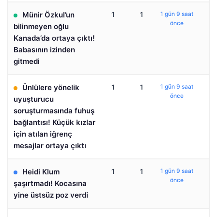
Münir Özkul’un
1
1
1 gün 9 saat
önce
bilinmeyen oğlu
Kanada’da ortaya çıktı!
Babasının izinden
gitmedi
Ünlülere yönelik
1
1
1 gün 9 saat
önce
uyuşturucu
soruşturmasında fuhuş
bağlantısı! Küçük kızlar
için atılan iğrenç
mesajlar ortaya çıktı
Heidi Klum
1
1
1 gün 9 saat
önce
şaşırtmadı! Kocasına
yine üstsüz poz verdi