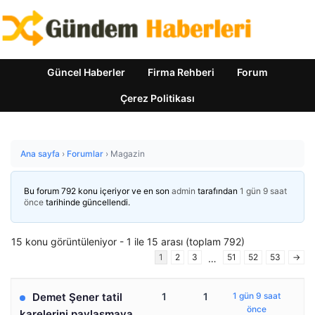
Güncel Haberler
Firma Rehberi
Forum
Çerez Politikası
Ana sayfa
›
Forumlar
›
Magazin
Bu forum 792 konu içeriyor ve en son
admin
tarafından
1 gün 9 saat
önce
tarihinde güncellendi.
15 konu görüntüleniyor - 1 ile 15 arası (toplam 792)
1
2
3
51
52
53
→
…
Demet Şener tatil
1
1
1 gün 9 saat
önce
karelerini paylaşmaya