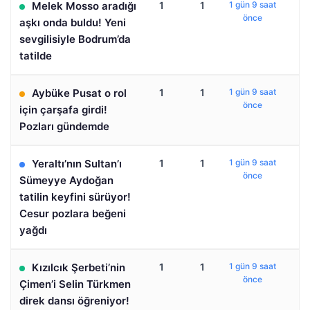
Melek Mosso aradığı
1
1
1 gün 9 saat
önce
aşkı onda buldu! Yeni
sevgilisiyle Bodrum’da
tatilde
Aybüke Pusat o rol
1
1
1 gün 9 saat
önce
için çarşafa girdi!
Pozları gündemde
Yeraltı’nın Sultan’ı
1
1
1 gün 9 saat
önce
Sümeyye Aydoğan
tatilin keyfini sürüyor!
Cesur pozlara beğeni
yağdı
Kızılcık Şerbeti’nin
1
1
1 gün 9 saat
önce
Çimen’i Selin Türkmen
direk dansı öğreniyor!