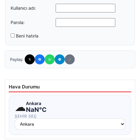
Kullanıcı adı:
Parola:
Beni hatırla
Paylaş:
Hava Durumu
☁
Ankara
NaN°C
ŞEHIR SEÇ