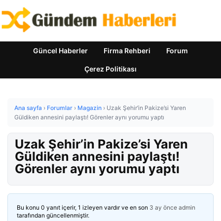
Güncel Haberler
Firma Rehberi
Forum
Çerez Politikası
Ana sayfa
›
Forumlar
›
Magazin
›
Uzak Şehir’in Pakize’si Yaren
Güldiken annesini paylaştı! Görenler aynı yorumu yaptı
Uzak Şehir’in Pakize’si Yaren
Güldiken annesini paylaştı!
Görenler aynı yorumu yaptı
Bu konu 0 yanıt içerir, 1 izleyen vardır ve en son
3 ay önce
admin
tarafından güncellenmiştir.