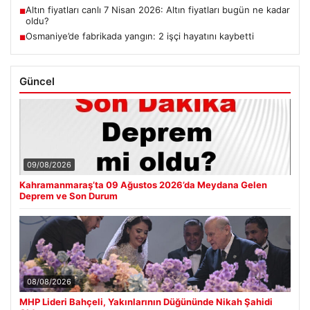
Altın fiyatları canlı 7 Nisan 2026: Altın fiyatları bugün ne kadar
■
oldu?
Osmaniye’de fabrikada yangın: 2 işçi hayatını kaybetti
■
Güncel
09/08/2026
Kahramanmaraş’ta 09 Ağustos 2026’da Meydana Gelen
Deprem ve Son Durum
08/08/2026
MHP Lideri Bahçeli, Yakınlarının Düğününde Nikah Şahidi