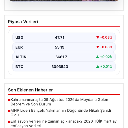
08.08.2026
MHP Lideri Bahçeli, Yakınlarının
Piyasa Verileri
Düğününde Nikah Şahidi Oldu
Milliyetçi Hareket Partisi (MHP) Genel Başkanı Devlet
Bahçeli, yakınlarının önemli anlarından birine tanıklık
USD
47.71
▼ -0.03%
etmek…
EUR
55.19
▼ -0.06%
ALTIN
6661.7
▲ +0.02%
BTC
3093543
▲ +0.01%
Son Eklenen Haberler
Kahramanmaraş’ta 09 Ağustos 2026’da Meydana Gelen
■
Deprem ve Son Durum
MHP Lideri Bahçeli, Yakınlarının Düğününde Nikah Şahidi
■
Oldu
Enflasyon verileri ne zaman açıklanacak? 2026 TÜİK mart ayı
■
enflasyon verileri