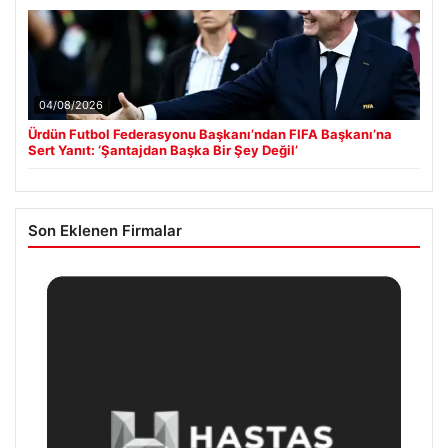
04/08/2026
Ürdün Futbol Federasyonu Başkanı’ndan FIFA Başkanı’na
Sert Yanıt: ‘Şantajdan Başka Bir Şey Değil’
Son Eklenen Firmalar