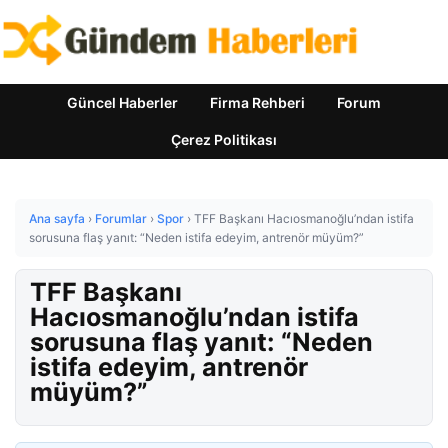
Güncel Haberler
Firma Rehberi
Forum
Çerez Politikası
Ana sayfa
›
Forumlar
›
Spor
›
TFF Başkanı Hacıosmanoğlu’ndan istifa
sorusuna flaş yanıt: “Neden istifa edeyim, antrenör müyüm?”
TFF Başkanı
Hacıosmanoğlu’ndan istifa
sorusuna flaş yanıt: “Neden
istifa edeyim, antrenör
müyüm?”