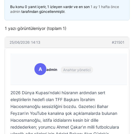
Bu konu 0 yanıt içerir, 1 izleyen vardır ve en son
1 ay 1 hafta önce
admin
tarafından güncellenmiştir.
1 yazı görüntüleniyor (toplam 1)
25/06/2026: 14:13
#21501
A
admin
Anahtar yönetici
2026 Dünya Kupası’ndaki hüsranın ardından sert
eleştirilerin hedefi olan TFF Başkanı İbrahim
Hacıosmanoğlu sessizliğini bozdu. Gazeteci Bahar
Feyzan’ın YouTube kanalına şok açıklamalarda bulunan
Hacıosmanoğlu, istifa iddialarını kesin bir dille
reddederken; yorumcu Ahmet Çakar’ın milli futbolculara
yönelik ağır sözleri için Adalet Bakanı Akın Gürlek’e