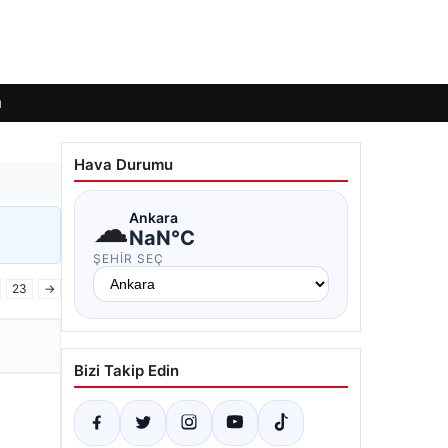
ı
Hava Durumu
☁
Ankara
NaN°C
ŞEHIR SEÇ
23
→
Bizi Takip Edin