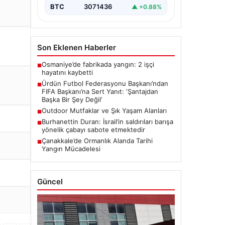
Başkanı Ali Bin Al-Hussein, FIFA'nın
BTC
3071436
▲ +0.88%
son gelişmeleri ve alınan kararlar…
Son Eklenen Haberler
Osmaniye’de fabrikada yangın: 2 işçi
■
hayatını kaybetti
Ürdün Futbol Federasyonu Başkanı’ndan
■
FIFA Başkanı’na Sert Yanıt: ‘Şantajdan
Başka Bir Şey Değil’
Outdoor Mutfaklar ve Şık Yaşam Alanları
■
Burhanettin Duran: İsrail’in saldırıları barışa
■
yönelik çabayı sabote etmektedir
Çanakkale’de Ormanlık Alanda Tarihi
■
Yangın Mücadelesi
Güncel