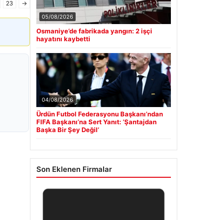
23
→
05/08/2026
Osmaniye’de fabrikada yangın: 2 işçi
hayatını kaybetti
04/08/2026
Ürdün Futbol Federasyonu Başkanı’ndan
FIFA Başkanı’na Sert Yanıt: ‘Şantajdan
Başka Bir Şey Değil’
Son Eklenen Firmalar