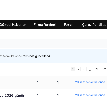
Güncel Haberler
Firma Rehberi
Forum
Çerez Politikas
at 5 dakika önce
tarihinde güncellendi.
1
2
3
21
22
…
1
1
20 saat 5 dakika önce
mba 2026 günün
1
1
20 saat 5 dakika önce