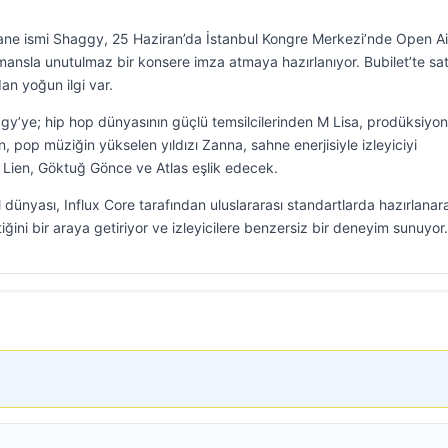
ne ismi Shaggy, 25 Haziran’da İstanbul Kongre Merkezi’nde Open Ai
nsla unutulmaz bir konsere imza atmaya hazırlanıyor. Bubilet’te sat
an yoğun ilgi var.
y’ye; hip hop dünyasının güçlü temsilcilerinden M Lisa, prodüksiyon
 pop müziğin yükselen yıldızı Zanna, sahne enerjisiyle izleyiciyi
Lien, Göktuğ Gönce ve Atlas eşlik edecek.
l dünyası, Influx Core tarafından uluslararası standartlarda hazırlanar
ğini bir araya getiriyor ve izleyicilere benzersiz bir deneyim sunuyor.