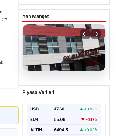
r
Yan Manşet
ışta
ak
05.08.2026
Osmaniye’de fabrikada
Piyasa Verileri
yangın: 2 işçi hayatını
kaybetti
USD
47.68
▲ +0.06%
EUR
55.06
▼ -0.13%
ALTIN
6494.5
▲ +0.03%