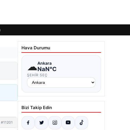
ı
Hava Durumu
☁
Ankara
NaN°C
ŞEHIR SEÇ
Bizi Takip Edin
#11201