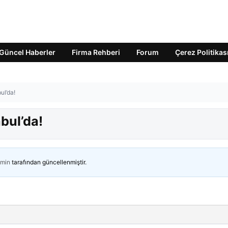
Güncel Haberler
Firma Rehberi
Forum
Çerez Politikas
ul’da!
bul’da!
min
tarafından güncellenmiştir.