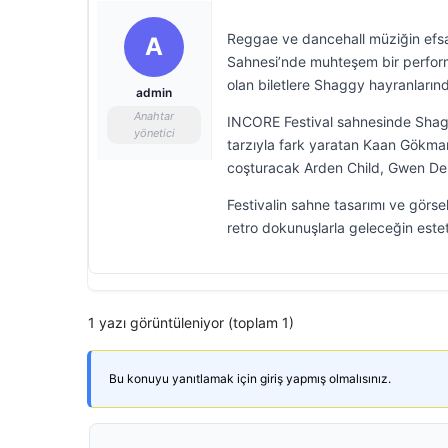
Reggae ve dancehall müziğin efsa
A
Sahnesi’nde muhteşem bir performa
olan biletlere Shaggy hayranlarınd
admin
Anahtar
INCORE Festival sahnesinde Shagg
yönetici
tarzıyla fark yaratan Kaan Gökman,
coşturacak Arden Child, Gwen De 
Festivalin sahne tasarımı ve görse
retro dokunuşlarla geleceğin esteti
1 yazı görüntüleniyor (toplam 1)
Bu konuyu yanıtlamak için giriş yapmış olmalısınız.