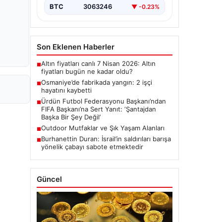
BTC
3063246
▼ -0.23%
Son Eklenen Haberler
Altın fiyatları canlı 7 Nisan 2026: Altın
■
fiyatları bugün ne kadar oldu?
Osmaniye’de fabrikada yangın: 2 işçi
■
hayatını kaybetti
Ürdün Futbol Federasyonu Başkanı’ndan
■
FIFA Başkanı’na Sert Yanıt: ‘Şantajdan
Başka Bir Şey Değil’
Outdoor Mutfaklar ve Şık Yaşam Alanları
■
Burhanettin Duran: İsrail’in saldırıları barışa
■
yönelik çabayı sabote etmektedir
Güncel