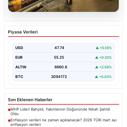
07.08.2026
Enflasyon verileri ne zaman
Piyasa Verileri
açıklanacak? 2026 TÜİK mart ayı
enflasyon verileri
USD
47.74
▲ +0.18%
EUR
55.25
▲ +0.32%
ALTIN
6660.6
▲ +2.59%
BTC
3094172
▲ +0.03%
Son Eklenen Haberler
MHP Lideri Bahçeli, Yakınlarının Düğününde Nikah Şahidi
■
Oldu
Enflasyon verileri ne zaman açıklanacak? 2026 TÜİK mart ayı
■
enflasyon verileri