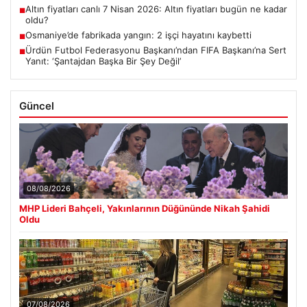
Altın fiyatları canlı 7 Nisan 2026: Altın fiyatları bugün ne kadar
■
oldu?
Osmaniye’de fabrikada yangın: 2 işçi hayatını kaybetti
■
Ürdün Futbol Federasyonu Başkanı’ndan FIFA Başkanı’na Sert
■
Yanıt: ‘Şantajdan Başka Bir Şey Değil’
Güncel
08/08/2026
MHP Lideri Bahçeli, Yakınlarının Düğününde Nikah Şahidi
Oldu
07/08/2026