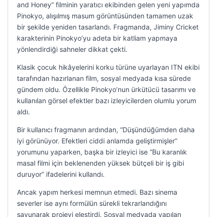
and Honey” filminin yaratıcı ekibinden gelen yeni yapımda
Pinokyo, alışılmış masum görüntüsünden tamamen uzak
bir şekilde yeniden tasarlandı. Fragmanda, Jiminy Cricket
karakterinin Pinokyo’yu adeta bir katliam yapmaya
yönlendirdiği sahneler dikkat çekti.
Klasik çocuk hikâyelerini korku türüne uyarlayan ITN ekibi
tarafından hazırlanan film, sosyal medyada kısa sürede
gündem oldu. Özellikle Pinokyo’nun ürkütücü tasarımı ve
kullanılan görsel efektler bazı izleyicilerden olumlu yorum
aldı.
Bir kullanıcı fragmanın ardından, “Düşündüğümden daha
iyi görünüyor. Efektleri ciddi anlamda geliştirmişler”
yorumunu yaparken, başka bir izleyici ise “Bu karanlık
masal filmi için beklenenden yüksek bütçeli bir iş gibi
duruyor” ifadelerini kullandı.
Ancak yapım herkesi memnun etmedi. Bazı sinema
severler ise aynı formülün sürekli tekrarlandığını
savunarak projeyi eleştirdi. Sosyal medyada yapılan