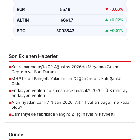
etmek…
EUR
55.19
▼ -0.06%
ALTIN
6661.7
▲ +0.02%
BTC
3093543
▲ +0.01%
Son Eklenen Haberler
Kahramanmaraş’ta 09 Ağustos 2026’da Meydana Gelen
■
Deprem ve Son Durum
MHP Lideri Bahçeli, Yakınlarının Düğününde Nikah Şahidi
■
Oldu
Enflasyon verileri ne zaman açıklanacak? 2026 TÜİK mart ayı
■
enflasyon verileri
Altın fiyatları canlı 7 Nisan 2026: Altın fiyatları bugün ne kadar
■
oldu?
Osmaniye’de fabrikada yangın: 2 işçi hayatını kaybetti
■
Güncel