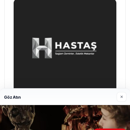
×
Göz Atın
Enes Kaplan Avukatlık Bürosu
28/04/2026