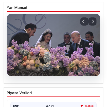
Yan Manşet
08.08.2026
MHP Lideri Bahçeli, Yakınlarının
Piyasa Verileri
Düğününde Nikah Şahidi Oldu
Milliyetçi Hareket Partisi (MHP) Genel Başkanı Devlet
Bahçeli, yakınlarının önemli anlarından birine tanıklık
USD
47.71
▼ -0.03%