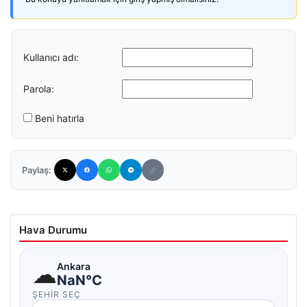
Kullanıcı adı:
Parola:
Beni hatırla
Paylaş:
Hava Durumu
☁
Ankara
NaN°C
ŞEHIR SEÇ