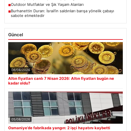
Outdoor Mutfaklar ve Şık Yaşam Alanları
■
Burhanettin Duran: İsrail’in saldırıları barışa yönelik çabayı
■
sabote etmektedir
Güncel
06/08/2026
Altın fiyatları canlı 7 Nisan 2026: Altın fiyatları bugün ne
kadar oldu?
05/08/2026
Osmaniye’de fabrikada yangın: 2 işçi hayatını kaybetti