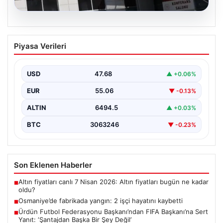
05.08.2026
Osmaniye’de fabrikada yangın: 2 işçi
Piyasa Verileri
hayatını kaybetti
USD
47.68
▲ +0.06%
EUR
55.06
▼ -0.13%
ALTIN
6494.5
▲ +0.03%
BTC
3063246
▼ -0.23%
Son Eklenen Haberler
Altın fiyatları canlı 7 Nisan 2026: Altın fiyatları bugün ne kadar
■
oldu?
Osmaniye’de fabrikada yangın: 2 işçi hayatını kaybetti
■
Ürdün Futbol Federasyonu Başkanı’ndan FIFA Başkanı’na Sert
■
Yanıt: ‘Şantajdan Başka Bir Şey Değil’