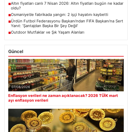
Altın fiyatları canlı 7 Nisan 2026: Altın fiyatları bugün ne kadar
■
oldu?
Osmaniye’de fabrikada yangın: 2 işçi hayatını kaybetti
■
Ürdün Futbol Federasyonu Başkanı’ndan FIFA Başkanı’na Sert
■
Yanıt: ‘Şantajdan Başka Bir Şey Değil’
Outdoor Mutfaklar ve Şık Yaşam Alanları
■
Güncel
07/08/2026
Enflasyon verileri ne zaman açıklanacak? 2026 TÜİK mart
ayı enflasyon verileri