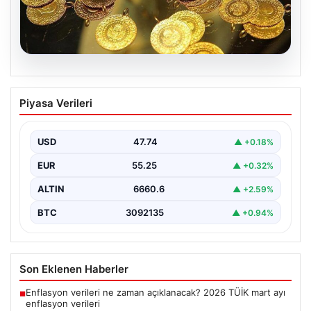
06.08.2026
Altın fiyatları canlı 7 Nisan 2026: Altın
Piyasa Verileri
fiyatları bugün ne kadar oldu?
{ "title": "7 Nisan 2026 Güncel Altın Fiyatları ve Analizi",
"content": "Altın piyasası, uluslararası…
USD
47.74
▲ +0.18%
EUR
55.25
▲ +0.32%
ALTIN
6660.6
▲ +2.59%
BTC
3092135
▲ +0.94%
Son Eklenen Haberler
Enflasyon verileri ne zaman açıklanacak? 2026 TÜİK mart ayı
■
enflasyon verileri