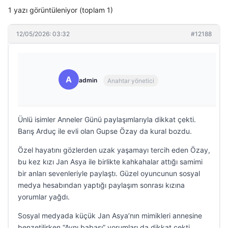
1 yazı görüntüleniyor (toplam 1)
12/05/2026: 03:32
#12188
A
admin
Anahtar yönetici
Ünlü isimler Anneler Günü paylaşımlarıyla dikkat çekti.
Barış Arduç ile evli olan Gupse Özay da kural bozdu.
Özel hayatını gözlerden uzak yaşamayı tercih eden Özay,
bu kez kızı Jan Asya ile birlikte kahkahalar attığı samimi
bir anları sevenleriyle paylaştı. Güzel oyuncunun sosyal
medya hesabından yaptığı paylaşım sonrası kızına
yorumlar yağdı.
Sosyal medyada küçük Jan Asya’nın mimikleri annesine
benzetilirken “Aynı babası” yorumları da dikkat çekti.