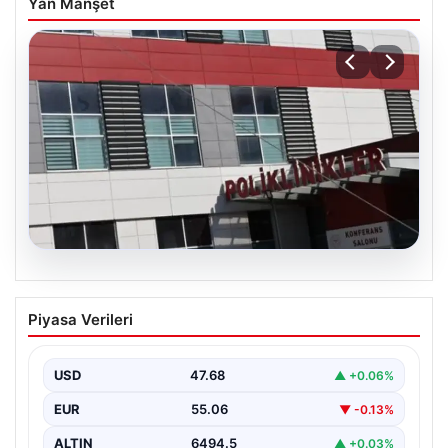
Yan Manşet
05.08.2026
Osmaniye’de fabrikada yangın: 2 işçi
Piyasa Verileri
hayatını kaybetti
USD
47.68
▲ +0.06%
EUR
55.06
▼ -0.13%
ALTIN
6494.5
▲ +0.03%