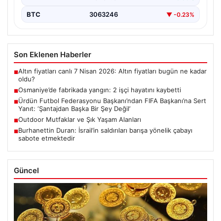
BTC
3063246
▼ -0.23%
Son Eklenen Haberler
Altın fiyatları canlı 7 Nisan 2026: Altın fiyatları bugün ne kadar
■
oldu?
Osmaniye’de fabrikada yangın: 2 işçi hayatını kaybetti
■
Ürdün Futbol Federasyonu Başkanı’ndan FIFA Başkanı’na Sert
■
Yanıt: ‘Şantajdan Başka Bir Şey Değil’
Outdoor Mutfaklar ve Şık Yaşam Alanları
■
Burhanettin Duran: İsrail’in saldırıları barışa yönelik çabayı
■
sabote etmektedir
Güncel