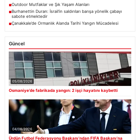
Outdoor Mutfaklar ve Şık Yaşam Alanları
■
Burhanettin Duran: İsrail’in saldırıları barışa yönelik çabayı
■
sabote etmektedir
Çanakkale’de Ormanlık Alanda Tarihi Yangın Mücadelesi
■
Güncel
05/08/2026
Osmaniye’de fabrikada yangın: 2 işçi hayatını kaybetti
04/08/2026
Ürdün Futbol Federasyonu Başkanı’ndan FIFA Başkanı’na