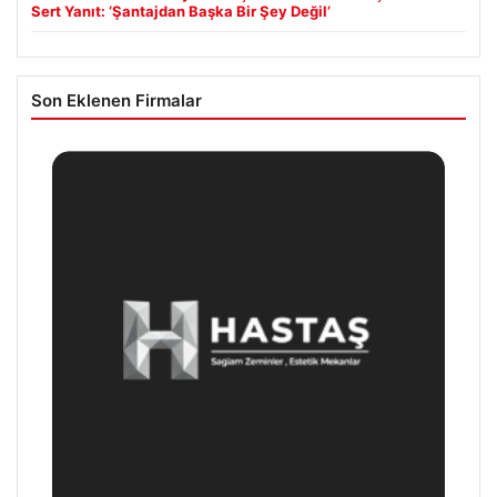
Sert Yanıt: ‘Şantajdan Başka Bir Şey Değil’
Son Eklenen Firmalar