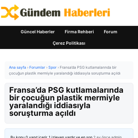
Güncel Haberler
Firma Rehberi
Forum
Çerez Politikası
Ana sayfa
›
Forumlar
›
Spor
›
Fransa’da PSG kutlamalarında bir
çocuğun plastik mermiyle yaralandığı iddiasıyla soruşturma açıldı
Fransa’da PSG kutlamalarında
bir çocuğun plastik mermiyle
yaralandığı iddiasıyla
soruşturma açıldı
Bu konu 0 yanıt içerir, 1 izleyen vardır ve en son
2 ay önce
admin