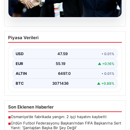
04.08.2026
Ürdün Futbol Federasyonu
Piyasa Verileri
Başkanı’ndan FIFA Başkanı’na Sert
Yanıt: ‘Şantajdan Başka Bir Şey Değil’
USD
47.59
• 0.01%
Ürdün Futbol Federasyonu (JFA) Başkanı Ali Bin Al-
Hussein, FIFA'nın son gelişmeleri ve alınan kararlar…
EUR
55.19
▲ +0.16%
ALTIN
6497.0
• 0.01%
BTC
3071436
▲ +0.88%
Son Eklenen Haberler
Osmaniye’de fabrikada yangın: 2 işçi hayatını kaybetti
■
Ürdün Futbol Federasyonu Başkanı’ndan FIFA Başkanı’na Sert
■
Yanıt: ‘Şantajdan Başka Bir Şey Değil’