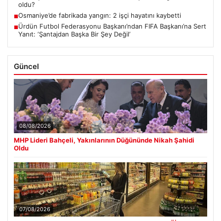
oldu?
Osmaniye’de fabrikada yangın: 2 işçi hayatını kaybetti
■
Ürdün Futbol Federasyonu Başkanı’ndan FIFA Başkanı’na Sert
■
Yanıt: ‘Şantajdan Başka Bir Şey Değil’
Güncel
08/08/2026
MHP Lideri Bahçeli, Yakınlarının Düğününde Nikah Şahidi
Oldu
07/08/2026