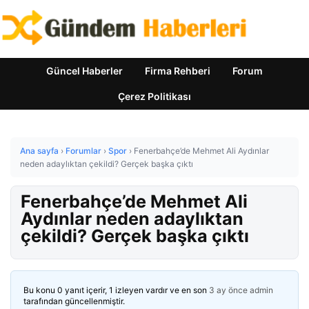
Güncel Haberler
Firma Rehberi
Forum
Çerez Politikası
Ana sayfa
›
Forumlar
›
Spor
›
Fenerbahçe’de Mehmet Ali Aydınlar
neden adaylıktan çekildi? Gerçek başka çıktı
Fenerbahçe’de Mehmet Ali
Aydınlar neden adaylıktan
çekildi? Gerçek başka çıktı
Bu konu 0 yanıt içerir, 1 izleyen vardır ve en son
3 ay önce
admin
tarafından güncellenmiştir.