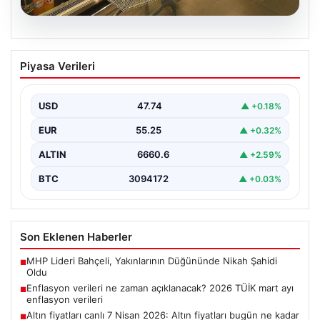
07.08.2026
Enflasyon verileri ne zaman
Piyasa Verileri
açıklanacak? 2026 TÜİK mart ayı
enflasyon verileri
USD
47.74
▲ +0.18%
EUR
55.25
▲ +0.32%
ALTIN
6660.6
▲ +2.59%
BTC
3094172
▲ +0.03%
Son Eklenen Haberler
MHP Lideri Bahçeli, Yakınlarının Düğününde Nikah Şahidi
■
Oldu
Enflasyon verileri ne zaman açıklanacak? 2026 TÜİK mart ayı
■
enflasyon verileri
Altın fiyatları canlı 7 Nisan 2026: Altın fiyatları bugün ne kadar
■