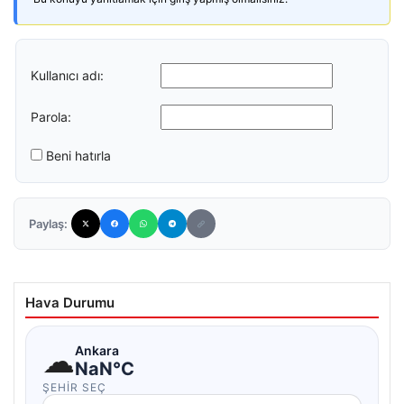
Kullanıcı adı:
Parola:
Beni hatırla
Paylaş:
Hava Durumu
☁
Ankara
NaN°C
ŞEHIR SEÇ