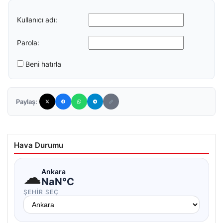
Kullanıcı adı:
Parola:
Beni hatırla
Paylaş:
Hava Durumu
☁
Ankara
NaN°C
ŞEHIR SEÇ