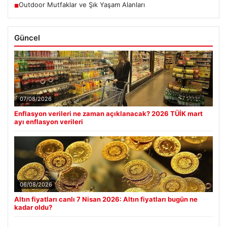
Outdoor Mutfaklar ve Şık Yaşam Alanları
■
Güncel
07/08/2026
Enflasyon verileri ne zaman açıklanacak? 2026 TÜİK mart
ayı enflasyon verileri
06/08/2026
Altın fiyatları canlı 7 Nisan 2026: Altın fiyatları bugün ne
kadar oldu?