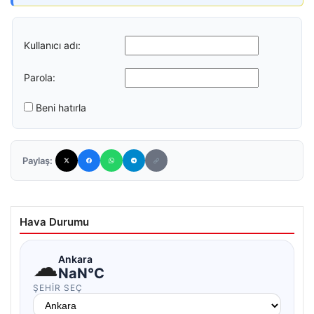
Kullanıcı adı:
Parola:
Beni hatırla
Paylaş:
Hava Durumu
☁
Ankara
NaN°C
ŞEHIR SEÇ