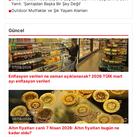
Yanıt: ‘Şantajdan Başka Bir Şey Değil’
Outdoor Mutfaklar ve Şık Yaşam Alanları
■
Güncel
07/08/2026
Enflasyon verileri ne zaman açıklanacak? 2026 TÜİK mart
ayı enflasyon verileri
06/08/2026
Altın fiyatları canlı 7 Nisan 2026: Altın fiyatları bugün ne
kadar oldu?