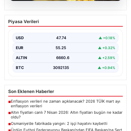
06.08.2026
Altın fiyatları canlı 7 Nisan 2026: Altın
Piyasa Verileri
fiyatları bugün ne kadar oldu?
{ "title": "7 Nisan 2026 Güncel Altın Fiyatları ve Analizi",
"content": "Altın piyasası, uluslararası…
USD
47.74
▲ +0.18%
EUR
55.25
▲ +0.32%
ALTIN
6660.6
▲ +2.59%
BTC
3092135
▲ +0.94%
Son Eklenen Haberler
Enflasyon verileri ne zaman açıklanacak? 2026 TÜİK mart ayı
■
enflasyon verileri
Altın fiyatları canlı 7 Nisan 2026: Altın fiyatları bugün ne kadar
■
oldu?
Osmaniye’de fabrikada yangın: 2 işçi hayatını kaybetti
■
Ürdün Futbol Federasyonu Başkanı’ndan FIFA Başkanı’na Sert
■