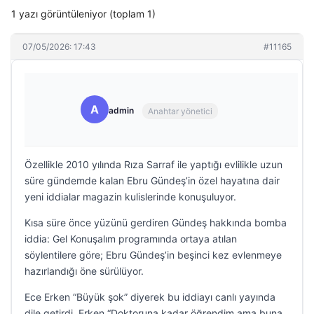
1 yazı görüntüleniyor (toplam 1)
07/05/2026: 17:43
#11165
A
admin
Anahtar yönetici
Özellikle 2010 yılında Rıza Sarraf ile yaptığı evlilikle uzun
süre gündemde kalan Ebru Gündeş’in özel hayatına dair
yeni iddialar magazin kulislerinde konuşuluyor.
Kısa süre önce yüzünü gerdiren Gündeş hakkında bomba
iddia: Gel Konuşalım programında ortaya atılan
söylentilere göre; Ebru Gündeş’in beşinci kez evlenmeye
hazırlandığı öne sürülüyor.
Ece Erken “Büyük şok” diyerek bu iddiayı canlı yayında
dile getirdi. Erken “Doktoruna kadar öğrendim ama buna