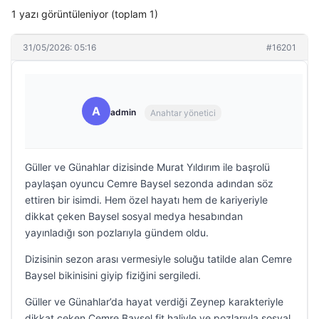
1 yazı görüntüleniyor (toplam 1)
31/05/2026: 05:16
#16201
A
admin
Anahtar yönetici
Güller ve Günahlar dizisinde Murat Yıldırım ile başrolü
paylaşan oyuncu Cemre Baysel sezonda adından söz
ettiren bir isimdi. Hem özel hayatı hem de kariyeriyle
dikkat çeken Baysel sosyal medya hesabından
yayınladığı son pozlarıyla gündem oldu.
Dizisinin sezon arası vermesiyle soluğu tatilde alan Cemre
Baysel bikinisini giyip fiziğini sergiledi.
Güller ve Günahlar’da hayat verdiği Zeynep karakteriyle
dikkat çeken Cemre Baysel fit haliyle ve pozlarıyla sosyal