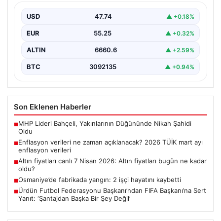
enflasyon verileri
USD
47.74
▲ +0.18%
EUR
55.25
▲ +0.32%
ALTIN
6660.6
▲ +2.59%
BTC
3092135
▲ +0.94%
Son Eklenen Haberler
MHP Lideri Bahçeli, Yakınlarının Düğününde Nikah Şahidi
■
Oldu
Enflasyon verileri ne zaman açıklanacak? 2026 TÜİK mart ayı
■
enflasyon verileri
Altın fiyatları canlı 7 Nisan 2026: Altın fiyatları bugün ne kadar
■
oldu?
Osmaniye’de fabrikada yangın: 2 işçi hayatını kaybetti
■
Ürdün Futbol Federasyonu Başkanı’ndan FIFA Başkanı’na Sert
■
Yanıt: ‘Şantajdan Başka Bir Şey Değil’