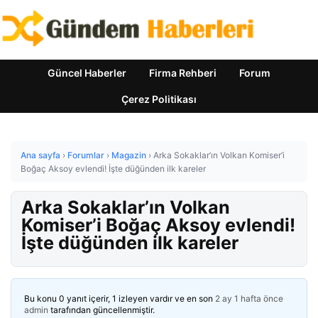
Güncel Haberler
Firma Rehberi
Forum
Çerez Politikası
Ana sayfa
›
Forumlar
›
Magazin
›
Arka Sokaklar’ın Volkan Komiser’i
Boğaç Aksoy evlendi! İşte düğünden ilk kareler
Arka Sokaklar’ın Volkan
Komiser’i Boğaç Aksoy evlendi!
İşte düğünden ilk kareler
Bu konu 0 yanıt içerir, 1 izleyen vardır ve en son
2 ay 1 hafta önce
admin
tarafından güncellenmiştir.