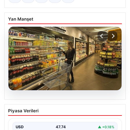
Yan Manşet
07.08.2026
Enflasyon verileri ne zaman
Piyasa Verileri
açıklanacak? 2026 TÜİK mart ayı
enflasyon verileri
USD
47.74
▲ +0.18%