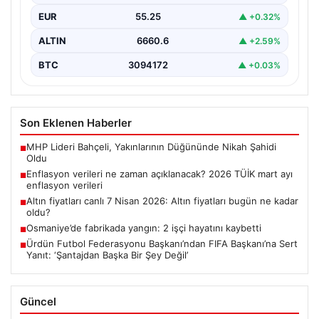
EUR
55.25
▲ +0.32%
ALTIN
6660.6
▲ +2.59%
BTC
3094172
▲ +0.03%
Son Eklenen Haberler
MHP Lideri Bahçeli, Yakınlarının Düğününde Nikah Şahidi
■
Oldu
Enflasyon verileri ne zaman açıklanacak? 2026 TÜİK mart ayı
■
enflasyon verileri
Altın fiyatları canlı 7 Nisan 2026: Altın fiyatları bugün ne kadar
■
oldu?
Osmaniye’de fabrikada yangın: 2 işçi hayatını kaybetti
■
Ürdün Futbol Federasyonu Başkanı’ndan FIFA Başkanı’na Sert
■
Yanıt: ‘Şantajdan Başka Bir Şey Değil’
Güncel