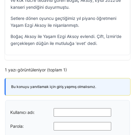
ve kök hücre tedavisi gören Boğaç Aksoy, Eylül 2022’de
kanseri yendiğini duyurmuştu.
Setlere dönen oyuncu geçtiğimiz yıl piyano öğretmeni
Yaşam Ezgi Aksoy ile nişanlanmıştı.
Boğaç Aksoy ile Yaşam Ezgi Aksoy evlendi. Çift, İzmir’de
gerçekleşen düğün ile mutluluğa ‘evet’ dedi.
1 yazı görüntüleniyor (toplam 1)
Bu konuyu yanıtlamak için giriş yapmış olmalısınız.
Kullanıcı adı:
Parola: