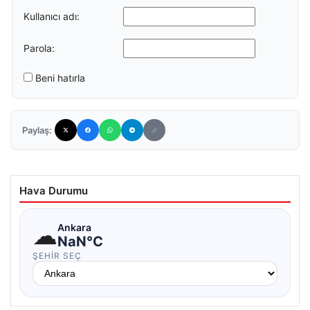
Kullanıcı adı:
Parola:
Beni hatırla
Paylaş:
Hava Durumu
☁
Ankara
NaN°C
ŞEHIR SEÇ