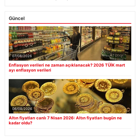
Güncel
07/08/2026
Enflasyon verileri ne zaman açıklanacak? 2026 TÜİK mart
ayı enflasyon verileri
06/08/2026
Altın fiyatları canlı 7 Nisan 2026: Altın fiyatları bugün ne
kadar oldu?