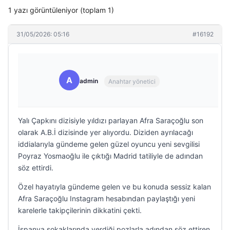
1 yazı görüntüleniyor (toplam 1)
31/05/2026: 05:16
#16192
A
admin
Anahtar yönetici
Yalı Çapkını dizisiyle yıldızı parlayan Afra Saraçoğlu son
olarak A.B.İ dizisinde yer alıyordu. Diziden ayrılacağı
iddialarıyla gündeme gelen güzel oyuncu yeni sevgilisi
Poyraz Yosmaoğlu ile çıktığı Madrid tatiliyle de adından
söz ettirdi.
Özel hayatıyla gündeme gelen ve bu konuda sessiz kalan
Afra Saraçoğlu Instagram hesabından paylaştığı yeni
karelerle takipçilerinin dikkatini çekti.
İspanya sokaklarında verdiği pozlarla adından söz ettiren