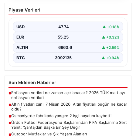
Altın fiyatları canlı 7 Nisan 2026: Altın
Piyasa Verileri
fiyatları bugün ne kadar oldu?
{ "title": "7 Nisan 2026 Güncel Altın Fiyatları ve Analizi",
"content": "Altın piyasası, uluslararası…
USD
47.74
▲ +0.18%
EUR
55.25
▲ +0.32%
ALTIN
6660.6
▲ +2.59%
BTC
3092135
▲ +0.94%
Son Eklenen Haberler
Enflasyon verileri ne zaman açıklanacak? 2026 TÜİK mart ayı
■
enflasyon verileri
Altın fiyatları canlı 7 Nisan 2026: Altın fiyatları bugün ne kadar
■
oldu?
Osmaniye’de fabrikada yangın: 2 işçi hayatını kaybetti
■
Ürdün Futbol Federasyonu Başkanı’ndan FIFA Başkanı’na Sert
■
Yanıt: ‘Şantajdan Başka Bir Şey Değil’
Outdoor Mutfaklar ve Şık Yaşam Alanları
■