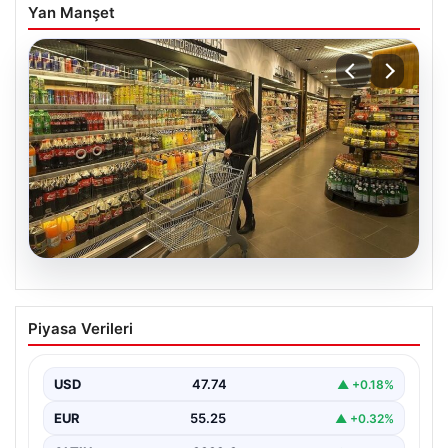
Yan Manşet
07.08.2026
Enflasyon verileri ne zaman
Piyasa Verileri
açıklanacak? 2026 TÜİK mart ayı
enflasyon verileri
USD
47.74
▲ +0.18%
EUR
55.25
▲ +0.32%