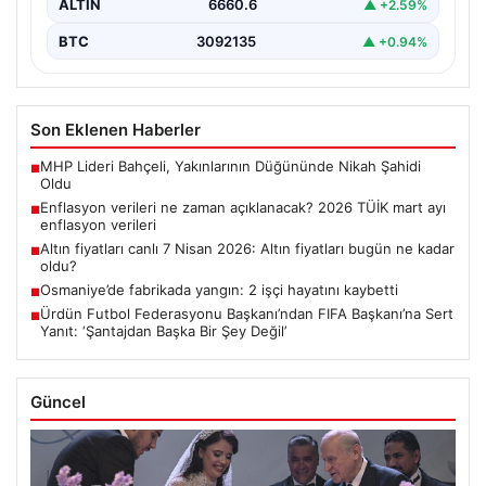
ALTIN
6660.6
▲ +2.59%
BTC
3092135
▲ +0.94%
Son Eklenen Haberler
MHP Lideri Bahçeli, Yakınlarının Düğününde Nikah Şahidi
■
Oldu
Enflasyon verileri ne zaman açıklanacak? 2026 TÜİK mart ayı
■
enflasyon verileri
Altın fiyatları canlı 7 Nisan 2026: Altın fiyatları bugün ne kadar
■
oldu?
Osmaniye’de fabrikada yangın: 2 işçi hayatını kaybetti
■
Ürdün Futbol Federasyonu Başkanı’ndan FIFA Başkanı’na Sert
■
Yanıt: ‘Şantajdan Başka Bir Şey Değil’
Güncel