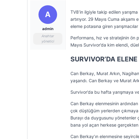
TV8’in ilgiyle takip edilen yarış
A
artırıyor. 29 Mayıs Cuma akşamı 
eleme potasına giren yarışmacılar 
admin
Anahtar
Performans, hız ve stratejinin ön p
yönetici
Mayıs Survivor’da kim elendi, düel
SURVIVOR’DA ELENE
Can Berkay, Murat Arkın, Nagihan
yaşandı. Can Berkay ve Murat Ark
Survivor’da bu hafta yarışmaya v
Can Berkay elenmesinin ardından 
çok düştüğüm yerlerden çıkmaya ça
Burayı da duygusunu yönetenler ço
bana yol açan herkese gerçekten 
Can Berkay’ın elenmesine seyirc