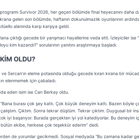
ma programı Survivor 2026, her geçen bölümde final heyecanını daha d
ekrana gelen son bölümde, haftanın dokunulmazlık oyunlarının ardınd
düello alanında karşı karşıya geldi.
lana çıktığı gecede bir yarışmacı hayallerine veda etti. İzleyiciler ise 
loyu kim kazandı?” sorularının yanıtını araştırmaya başladı.
 KİM OLDU?
 ve Sercan’ın eleme potasında olduğu gecede kıran kırana bir müca
ın elenmemek için çabaladı.
eda eden isim ise Can Berkay oldu.
“Bana burası çok şey kattı. Çok büyük deneyim kattı. Bazen böyle ç
lıştım. Çıktım. Sonra tekrar düştüm. Tekrar çıktım. Duygusal bir in
k iyi başarıyor. Burada gerçekten iyi yol katediyorlar. Bu deneyim iç
bütün ekibe, herkese çok teşekkür ederim” dedi.
ilerden de yorumlar gecikmedi. Sosyal medyada “Bu zamana kadar g