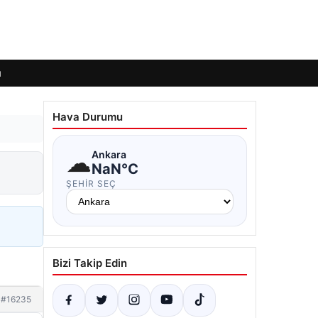
ı
Hava Durumu
☁
Ankara
NaN°C
ŞEHIR SEÇ
Bizi Takip Edin
#16235