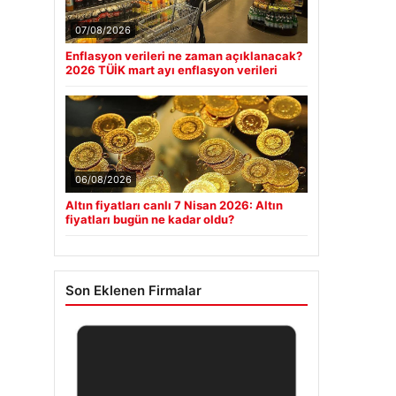
07/08/2026
Enflasyon verileri ne zaman açıklanacak?
2026 TÜİK mart ayı enflasyon verileri
06/08/2026
Altın fiyatları canlı 7 Nisan 2026: Altın
fiyatları bugün ne kadar oldu?
Son Eklenen Firmalar