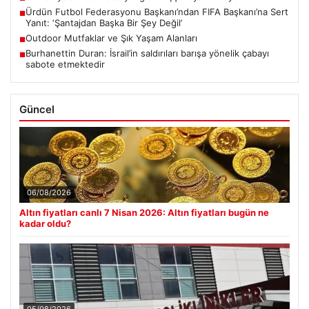
Ürdün Futbol Federasyonu Başkanı’ndan FIFA Başkanı’na Sert
■
Yanıt: ‘Şantajdan Başka Bir Şey Değil’
Outdoor Mutfaklar ve Şık Yaşam Alanları
■
Burhanettin Duran: İsrail’in saldırıları barışa yönelik çabayı
■
sabote etmektedir
Güncel
06/08/2026
Altın fiyatları canlı 7 Nisan 2026: Altın fiyatları bugün ne
kadar oldu?
05/08/2026