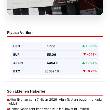
05.08.2026
Osmaniye’de fabrikada yangın: 2 işçi
Piyasa Verileri
hayatını kaybetti
USD
47.68
▲ +0.06%
EUR
55.06
▼ -0.13%
ALTIN
6494.5
▲ +0.03%
BTC
3063246
▼ -0.23%
Son Eklenen Haberler
Altın fiyatları canlı 7 Nisan 2026: Altın fiyatları bugün ne kadar
■
oldu?
Osmaniye’de fabrikada yangın: 2 işçi hayatını kaybetti
■