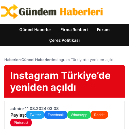
Güncel Haberler
Firma Rehberi
Forum
Çerez Politikası
Haberler
›
Güncel Haberler
›
Instagram Türkiye’de yeniden açıldı
Instagram Türkiye’de
yeniden açıldı
admin
•
11.08.2024 03:08
Paylaş:
Twitter
Facebook
WhatsApp
Reddit
Pinterest