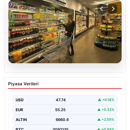
07.08.2026
Enflasyon verileri ne zaman
Piyasa Verileri
açıklanacak? 2026 TÜİK mart ayı
enflasyon verileri
USD
47.74
▲ +0.18%
EUR
55.25
▲ +0.32%
ALTIN
6660.6
▲ +2.59%
BTC
3092135
▲ +0.94%