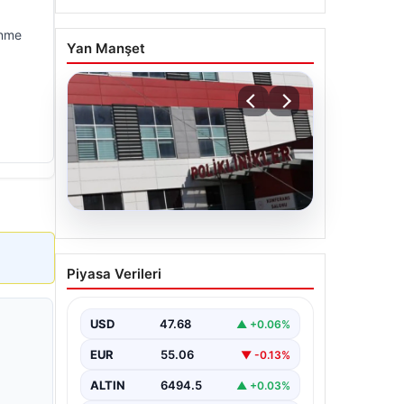
enme
Yan Manşet
05.08.2026
Osmaniye’de fabrikada
Piyasa Verileri
yangın: 2 işçi hayatını
kaybetti
USD
47.68
▲ +0.06%
EUR
55.06
▼ -0.13%
ALTIN
6494.5
▲ +0.03%