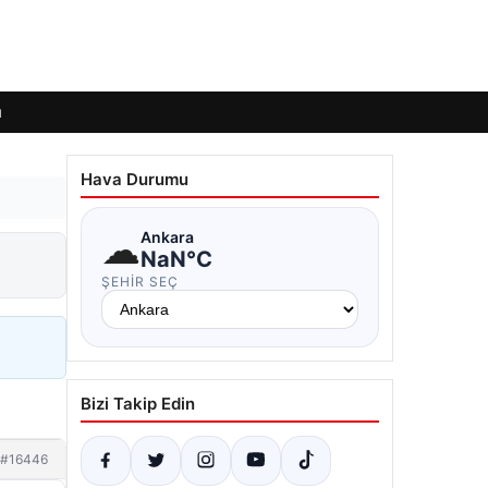
ı
Hava Durumu
☁
Ankara
NaN°C
ŞEHIR SEÇ
Bizi Takip Edin
#16446