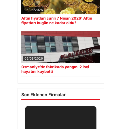
06/08/2026
Altın fiyatları canlı 7 Nisan 2026: Altın
fiyatları bugün ne kadar oldu?
05/08/2026
Osmaniye’de fabrikada yangın: 2 işçi
hayatını kaybetti
Son Eklenen Firmalar