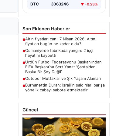
BTC
3063246
▼ -0.23%
Son Eklenen Haberler
Altın fiyatları canlı 7 Nisan 2026: Altın
■
fiyatları bugün ne kadar oldu?
Osmaniye’de fabrikada yangın: 2 işçi
■
hayatını kaybetti
Ürdün Futbol Federasyonu Başkanı’ndan
■
FIFA Başkanı’na Sert Yanıt: ‘Şantajdan
Başka Bir Şey Değil’
Outdoor Mutfaklar ve Şık Yaşam Alanları
■
Burhanettin Duran: İsrail’in saldırıları barışa
■
yönelik çabayı sabote etmektedir
Güncel