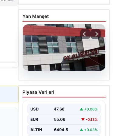
Yan Manşet
05.08.2026
Osmaniye’de fabrikada
Piyasa Verileri
yangın: 2 işçi hayatını
kaybetti
USD
47.68
▲ +0.06%
EUR
55.06
▼ -0.13%
ALTIN
6494.5
▲ +0.03%