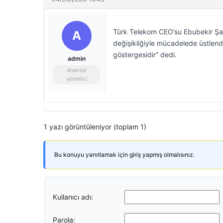
Türk Telekom CEO’su Ebubekir Şahi
A
değişikliğiyle mücadelede üstlendi
göstergesidir” dedi.
admin
Anahtar
yönetici
1 yazı görüntüleniyor (toplam 1)
Bu konuyu yanıtlamak için giriş yapmış olmalısınız.
Kullanıcı adı:
Parola: