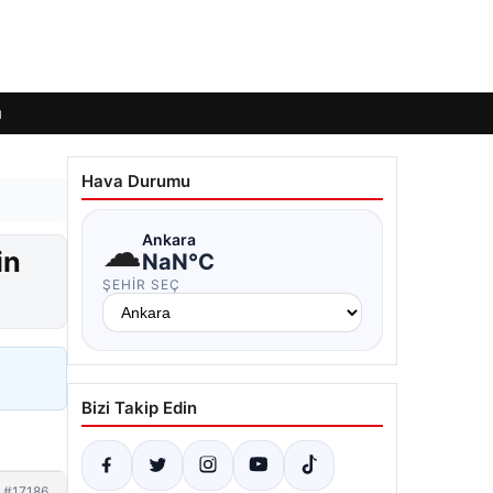
ı
Hava Durumu
☁
Ankara
in
NaN°C
ŞEHIR SEÇ
Bizi Takip Edin
#17186