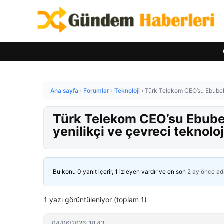
Ana sayfa
›
Forumlar
›
Teknoloji
›
Türk Telekom CEO’su Ebubekir 
Türk Telekom CEO’su Ebubeki
yenilikçi ve çevreci teknolo
Bu konu 0 yanıt içerir, 1 izleyen vardır ve en son
2 ay önce
ad
1 yazı görüntüleniyor (toplam 1)
04/06/2026: 18:43