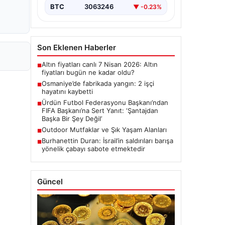
BTC
3063246
▼ -0.23%
Son Eklenen Haberler
Altın fiyatları canlı 7 Nisan 2026: Altın
■
fiyatları bugün ne kadar oldu?
Osmaniye’de fabrikada yangın: 2 işçi
■
hayatını kaybetti
Ürdün Futbol Federasyonu Başkanı’ndan
■
FIFA Başkanı’na Sert Yanıt: ‘Şantajdan
Başka Bir Şey Değil’
Outdoor Mutfaklar ve Şık Yaşam Alanları
■
Burhanettin Duran: İsrail’in saldırıları barışa
■
yönelik çabayı sabote etmektedir
Güncel