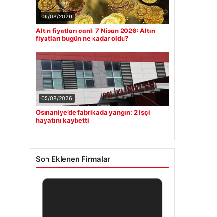
06/08/2026
Altın fiyatları canlı 7 Nisan 2026: Altın
fiyatları bugün ne kadar oldu?
05/08/2026
Osmaniye’de fabrikada yangın: 2 işçi
hayatını kaybetti
Son Eklenen Firmalar