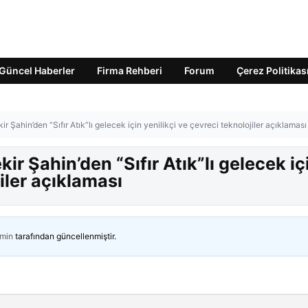
Güncel Haberler
Firma Rehberi
Forum
Çerez Politikas
Şahin’den “Sıfır Atık”lı gelecek için yenilikçi ve çevreci teknolojiler açıklaması
r Şahin’den “Sıfır Atık”lı gelecek iç
jiler açıklaması
min
tarafından güncellenmiştir.