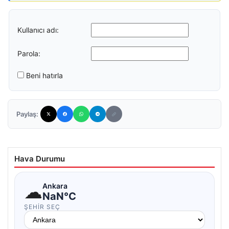
Kullanıcı adı:
Parola:
Beni hatırla
Paylaş:
Hava Durumu
☁
Ankara
NaN°C
ŞEHIR SEÇ