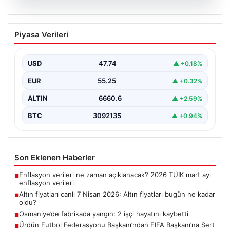
06.08.2026
Altın fiyatları canlı 7 Nisan 2026: Altın
Piyasa Verileri
fiyatları bugün ne kadar oldu?
{ "title": "7 Nisan 2026 Güncel Altın Fiyatları ve Analizi",
"content": "Altın piyasası, uluslararası…
USD
47.74
▲ +0.18%
EUR
55.25
▲ +0.32%
ALTIN
6660.6
▲ +2.59%
BTC
3092135
▲ +0.94%
Son Eklenen Haberler
Enflasyon verileri ne zaman açıklanacak? 2026 TÜİK mart ayı
■
enflasyon verileri
Altın fiyatları canlı 7 Nisan 2026: Altın fiyatları bugün ne kadar
■
oldu?
Osmaniye’de fabrikada yangın: 2 işçi hayatını kaybetti
■
Ürdün Futbol Federasyonu Başkanı’ndan FIFA Başkanı’na Sert
■