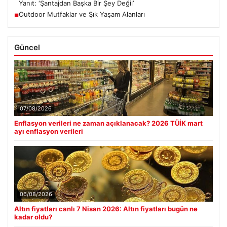
Yanıt: ‘Şantajdan Başka Bir Şey Değil’
Outdoor Mutfaklar ve Şık Yaşam Alanları
■
Güncel
07/08/2026
Enflasyon verileri ne zaman açıklanacak? 2026 TÜİK mart
ayı enflasyon verileri
06/08/2026
Altın fiyatları canlı 7 Nisan 2026: Altın fiyatları bugün ne
kadar oldu?