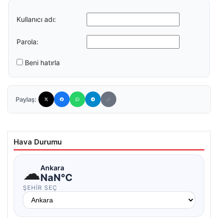
Kullanıcı adı:
Parola:
Beni hatırla
Paylaş:
Hava Durumu
☁
Ankara
NaN°C
ŞEHIR SEÇ