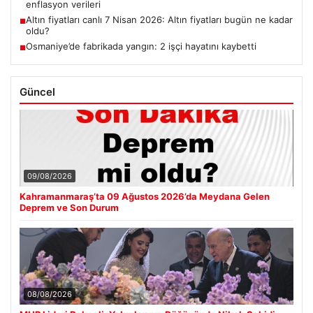
enflasyon verileri
Altın fiyatları canlı 7 Nisan 2026: Altın fiyatları bugün ne kadar
■
oldu?
Osmaniye’de fabrikada yangın: 2 işçi hayatını kaybetti
■
Güncel
09/08/2026
Kahramanmaraş’ta 09 Ağustos 2026’da Meydana Gelen
Deprem ve Son Durum
08/08/2026