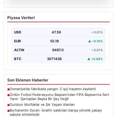
04.08.2026
Ürdün Futbol Federasyonu
Piyasa Verileri
Başkanı’ndan FIFA Başkanı’na Sert
Yanıt: ‘Şantajdan Başka Bir Şey Değil’
USD
47.59
• 0.01%
Ürdün Futbol Federasyonu (JFA) Başkanı Ali Bin Al-
Hussein, FIFA'nın son gelişmeleri ve alınan kararlar…
EUR
55.19
▲ +0.16%
ALTIN
6497.0
• 0.01%
BTC
3071436
▲ +0.88%
Son Eklenen Haberler
Osmaniye’de fabrikada yangın: 2 işçi hayatını kaybetti
■
Ürdün Futbol Federasyonu Başkanı’ndan FIFA Başkanı’na Sert
■
Yanıt: ‘Şantajdan Başka Bir Şey Değil’
Outdoor Mutfaklar ve Şık Yaşam Alanları
■
Burhanettin Duran: İsrail’in saldırıları barışa yönelik çabayı
■
sabote etmektedir