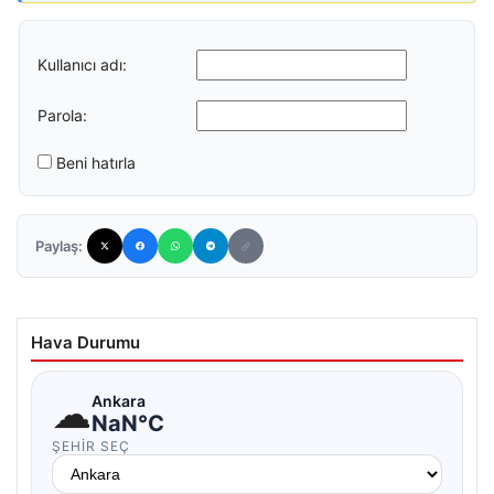
Kullanıcı adı:
Parola:
Beni hatırla
Paylaş:
Hava Durumu
☁
Ankara
NaN°C
ŞEHIR SEÇ