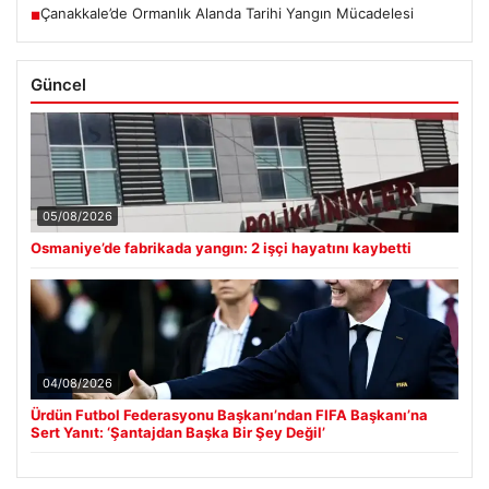
Çanakkale’de Ormanlık Alanda Tarihi Yangın Mücadelesi
■
Güncel
05/08/2026
Osmaniye’de fabrikada yangın: 2 işçi hayatını kaybetti
04/08/2026
Ürdün Futbol Federasyonu Başkanı’ndan FIFA Başkanı’na
Sert Yanıt: ‘Şantajdan Başka Bir Şey Değil’