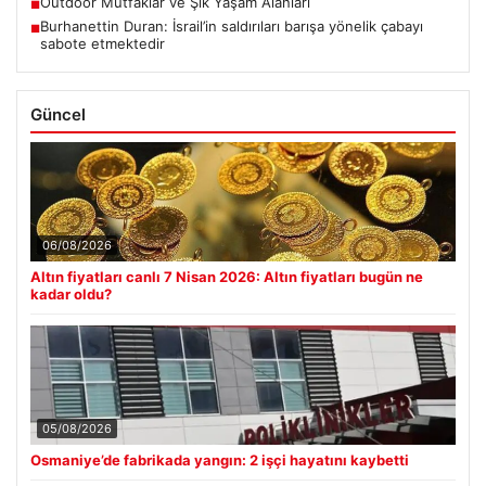
Outdoor Mutfaklar ve Şık Yaşam Alanları
■
Burhanettin Duran: İsrail’in saldırıları barışa yönelik çabayı
■
sabote etmektedir
Güncel
06/08/2026
Altın fiyatları canlı 7 Nisan 2026: Altın fiyatları bugün ne
kadar oldu?
05/08/2026
Osmaniye’de fabrikada yangın: 2 işçi hayatını kaybetti