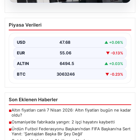
05.08.2026
Osmaniye’de fabrikada yangın: 2 işçi
Piyasa Verileri
hayatını kaybetti
USD
47.68
▲ +0.06%
EUR
55.06
▼ -0.13%
ALTIN
6494.5
▲ +0.03%
BTC
3063246
▼ -0.23%
Son Eklenen Haberler
Altın fiyatları canlı 7 Nisan 2026: Altın fiyatları bugün ne kadar
■
oldu?
Osmaniye’de fabrikada yangın: 2 işçi hayatını kaybetti
■
Ürdün Futbol Federasyonu Başkanı’ndan FIFA Başkanı’na Sert
■
Yanıt: ‘Şantajdan Başka Bir Şey Değil’