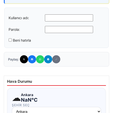
Kullanıcı adı:
Parola:
Beni hatırla
Paylaş:
Hava Durumu
☁
Ankara
NaN°C
ŞEHIR SEÇ