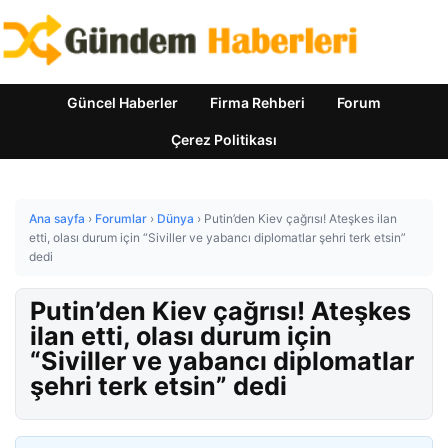
Güncel Haberler
Firma Rehberi
Forum
Çerez Politikası
Ana sayfa
›
Forumlar
›
Dünya
›
Putin’den Kiev çağrısı! Ateşkes ilan
etti, olası durum için “Siviller ve yabancı diplomatlar şehri terk etsin”
dedi
Putin’den Kiev çağrısı! Ateşkes
ilan etti, olası durum için
“Siviller ve yabancı diplomatlar
şehri terk etsin” dedi