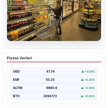
07.08.2026
Enflasyon verileri ne zaman
Piyasa Verileri
açıklanacak? 2026 TÜİK mart ayı
enflasyon verileri
USD
47.74
▲ +0.18%
EUR
55.25
▲ +0.32%
ALTIN
6660.6
▲ +2.59%
BTC
3094172
▲ +0.03%