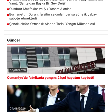
Yanıt: ‘Şantajdan Başka Bir Şey Değil’
Outdoor Mutfaklar ve Şık Yaşam Alanları
■
Burhanettin Duran: İsrail’in saldırıları barışa yönelik çabayı
■
sabote etmektedir
Çanakkale’de Ormanlık Alanda Tarihi Yangın Mücadelesi
■
Güncel
05/08/2026
Osmaniye’de fabrikada yangın: 2 işçi hayatını kaybetti
04/08/2026