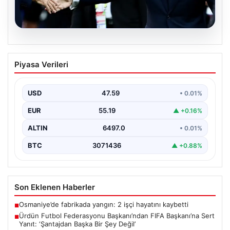
04.08.2026
Ürdün Futbol Federasyonu
Piyasa Verileri
Başkanı’ndan FIFA Başkanı’na Sert
Yanıt: ‘Şantajdan Başka Bir Şey Değil’
USD
47.59
• 0.01%
Ürdün Futbol Federasyonu (JFA) Başkanı Ali Bin Al-
Hussein, FIFA'nın son gelişmeleri ve alınan kararlar…
EUR
55.19
▲ +0.16%
ALTIN
6497.0
• 0.01%
BTC
3071436
▲ +0.88%
Son Eklenen Haberler
Osmaniye’de fabrikada yangın: 2 işçi hayatını kaybetti
■
Ürdün Futbol Federasyonu Başkanı’ndan FIFA Başkanı’na Sert
■
Yanıt: ‘Şantajdan Başka Bir Şey Değil’