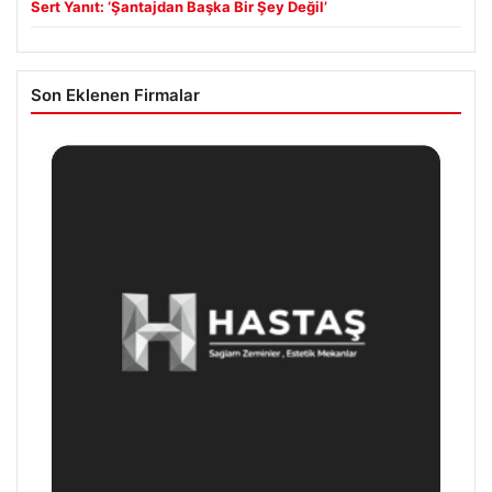
Sert Yanıt: ‘Şantajdan Başka Bir Şey Değil’
Son Eklenen Firmalar