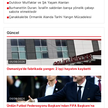
Outdoor Mutfaklar ve Şık Yaşam Alanları
■
Burhanettin Duran: İsrail’in saldırıları barışa yönelik çabayı
■
sabote etmektedir
Çanakkale’de Ormanlık Alanda Tarihi Yangın Mücadelesi
■
Güncel
05/08/2026
Osmaniye’de fabrikada yangın: 2 işçi hayatını kaybetti
04/08/2026
Ürdün Futbol Federasyonu Başkanı’ndan FIFA Başkanı’na