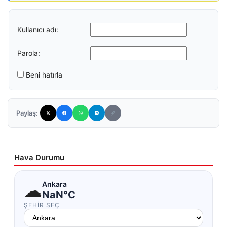
Kullanıcı adı:
Parola:
Beni hatırla
Paylaş:
Hava Durumu
☁
Ankara
NaN°C
ŞEHIR SEÇ