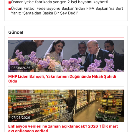
Osmaniye’de fabrikada yangın: 2 işçi hayatını kaybetti
■
Ürdün Futbol Federasyonu Başkanı’ndan FIFA Başkanı’na Sert
■
Yanıt: ‘Şantajdan Başka Bir Şey Değil’
Güncel
08/08/2026
MHP Lideri Bahçeli, Yakınlarının Düğününde Nikah Şahidi
Oldu
07/08/2026
Enflasyon verileri ne zaman açıklanacak? 2026 TÜİK mart
ayı enflasyon verileri