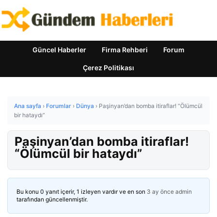
Güncel Haberler
Firma Rehberi
Forum
Çerez Politikası
Ana sayfa
›
Forumlar
›
Dünya
›
Paşinyan’dan bomba itiraflar! “Ölümcül
bir hataydı”
Paşinyan’dan bomba itiraflar!
“Ölümcül bir hataydı”
Bu konu 0 yanıt içerir, 1 izleyen vardır ve en son
3 ay önce
admin
tarafından güncellenmiştir.