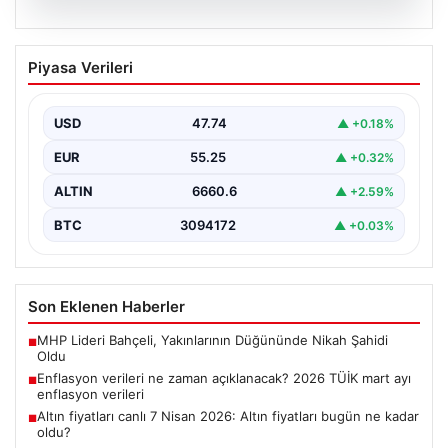
07.08.2026
Enflasyon verileri ne zaman
Piyasa Verileri
açıklanacak? 2026 TÜİK mart ayı
enflasyon verileri
USD
47.74
▲ +0.18%
EUR
55.25
▲ +0.32%
ALTIN
6660.6
▲ +2.59%
BTC
3094172
▲ +0.03%
Son Eklenen Haberler
MHP Lideri Bahçeli, Yakınlarının Düğününde Nikah Şahidi
■
Oldu
Enflasyon verileri ne zaman açıklanacak? 2026 TÜİK mart ayı
■
enflasyon verileri
Altın fiyatları canlı 7 Nisan 2026: Altın fiyatları bugün ne kadar
■
oldu?