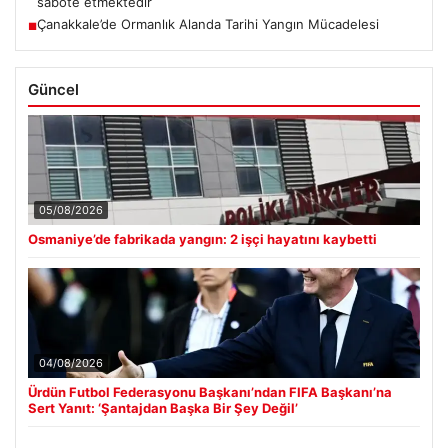
sabote etmektedir
Çanakkale’de Ormanlık Alanda Tarihi Yangın Mücadelesi
■
Güncel
05/08/2026
Osmaniye’de fabrikada yangın: 2 işçi hayatını kaybetti
04/08/2026
Ürdün Futbol Federasyonu Başkanı’ndan FIFA Başkanı’na
Sert Yanıt: ‘Şantajdan Başka Bir Şey Değil’