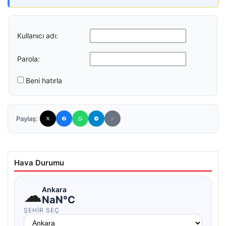
Kullanıcı adı:
Parola:
Beni hatırla
Paylaş:
Hava Durumu
☁
Ankara
NaN°C
ŞEHIR SEÇ