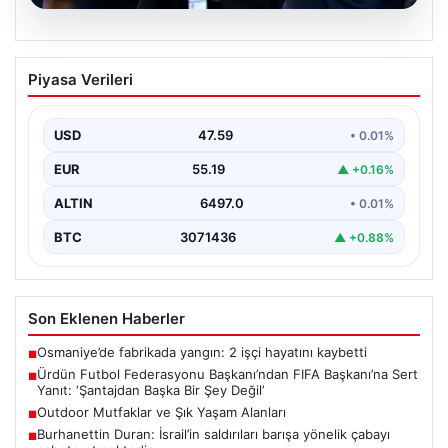
04.08.2026
Ürdün Futbol Federasyonu
Piyasa Verileri
Başkanı’ndan FIFA Başkanı’na Sert
Yanıt: ‘Şantajdan Başka Bir Şey Değil’
USD
47.59
• 0.01%
Ürdün Futbol Federasyonu (JFA) Başkanı Ali Bin Al-
Hussein, FIFA'nın son gelişmeleri ve alınan kararlar…
EUR
55.19
▲ +0.16%
ALTIN
6497.0
• 0.01%
BTC
3071436
▲ +0.88%
Son Eklenen Haberler
Osmaniye’de fabrikada yangın: 2 işçi hayatını kaybetti
■
Ürdün Futbol Federasyonu Başkanı’ndan FIFA Başkanı’na Sert
■
Yanıt: ‘Şantajdan Başka Bir Şey Değil’
Outdoor Mutfaklar ve Şık Yaşam Alanları
■
Burhanettin Duran: İsrail’in saldırıları barışa yönelik çabayı
■