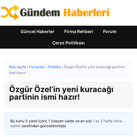
Güncel Haberler
Firma Rehberi
Forum
Çerez Politikası
Ana sayfa
›
Forumlar
›
Politika
›
Özgür Özel’in yeni kuracağı partinin
ismi hazır!
Özgür Özel’in yeni kuracağı
partinin ismi hazır!
Bu konu 0 yanıt içerir, 1 izleyen vardır ve en son
1 ay 2 hafta önce
admin
tarafından güncellenmiştir.