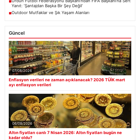
Ürdün Futbol Federasyonu Başkanı’ndan FIFA Başkanı’na Sert
■
Yanıt: ‘Şantajdan Başka Bir Şey Değil’
Outdoor Mutfaklar ve Şık Yaşam Alanları
■
Güncel
07/08/2026
Enflasyon verileri ne zaman açıklanacak? 2026 TÜİK mart
ayı enflasyon verileri
06/08/2026
Altın fiyatları canlı 7 Nisan 2026: Altın fiyatları bugün ne
kadar oldu?