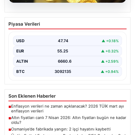
06.08.2026
Altın fiyatları canlı 7 Nisan 2026: Altın
Piyasa Verileri
fiyatları bugün ne kadar oldu?
{ "title": "7 Nisan 2026 Güncel Altın Fiyatları ve Analizi",
"content": "Altın piyasası, uluslararası…
USD
47.74
▲ +0.18%
EUR
55.25
▲ +0.32%
ALTIN
6660.6
▲ +2.59%
BTC
3092135
▲ +0.94%
Son Eklenen Haberler
Enflasyon verileri ne zaman açıklanacak? 2026 TÜİK mart ayı
■
enflasyon verileri
Altın fiyatları canlı 7 Nisan 2026: Altın fiyatları bugün ne kadar
■
oldu?
Osmaniye’de fabrikada yangın: 2 işçi hayatını kaybetti
■