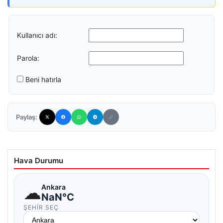
Kullanıcı adı:
Parola:
Beni hatırla
Paylaş:
Hava Durumu
☁
Ankara
NaN°C
ŞEHIR SEÇ