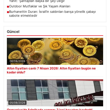
Yanıt: ‘Şantajdan Başka Bir Şey Değil’
Outdoor Mutfaklar ve Şık Yaşam Alanları
■
Burhanettin Duran: İsrail’in saldırıları barışa yönelik çabayı
■
sabote etmektedir
Güncel
06/08/2026
Altın fiyatları canlı 7 Nisan 2026: Altın fiyatları bugün ne
kadar oldu?
05/08/2026
Osmaniye’de fabrikada yangın: 2 işçi hayatını kaybetti