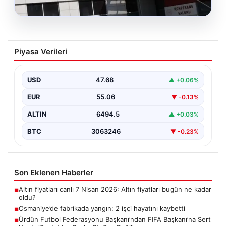
05.08.2026
Osmaniye’de fabrikada yangın: 2 işçi
Piyasa Verileri
hayatını kaybetti
USD
47.68
▲ +0.06%
EUR
55.06
▼ -0.13%
ALTIN
6494.5
▲ +0.03%
BTC
3063246
▼ -0.23%
Son Eklenen Haberler
Altın fiyatları canlı 7 Nisan 2026: Altın fiyatları bugün ne kadar
■
oldu?
Osmaniye’de fabrikada yangın: 2 işçi hayatını kaybetti
■
Ürdün Futbol Federasyonu Başkanı’ndan FIFA Başkanı’na Sert
■