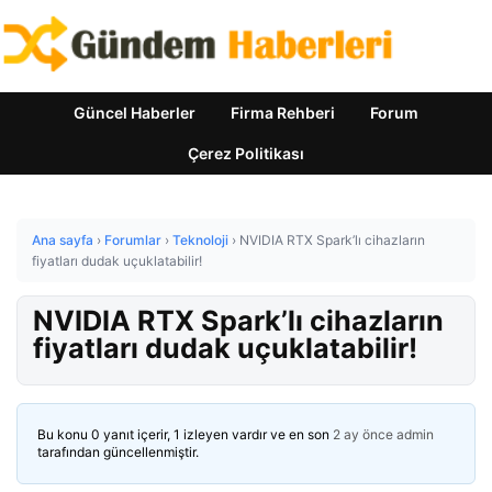
Güncel Haberler
Firma Rehberi
Forum
Çerez Politikası
Ana sayfa
›
Forumlar
›
Teknoloji
›
NVIDIA RTX Spark’lı cihazların
fiyatları dudak uçuklatabilir!
NVIDIA RTX Spark’lı cihazların
fiyatları dudak uçuklatabilir!
Bu konu 0 yanıt içerir, 1 izleyen vardır ve en son
2 ay önce
admin
tarafından güncellenmiştir.