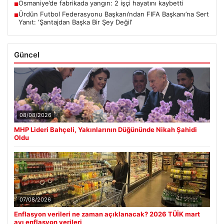
Osmaniye’de fabrikada yangın: 2 işçi hayatını kaybetti
■
Ürdün Futbol Federasyonu Başkanı’ndan FIFA Başkanı’na Sert
■
Yanıt: ‘Şantajdan Başka Bir Şey Değil’
Güncel
08/08/2026
MHP Lideri Bahçeli, Yakınlarının Düğününde Nikah Şahidi
Oldu
07/08/2026
Enflasyon verileri ne zaman açıklanacak? 2026 TÜİK mart
ayı enflasyon verileri