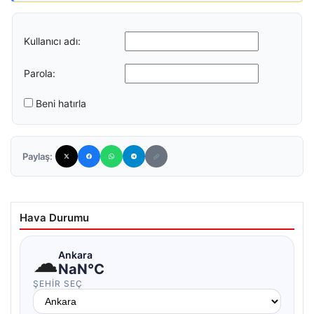
Kullanıcı adı:
Parola:
Beni hatırla
Paylaş:
Hava Durumu
☁
Ankara
NaN°C
ŞEHIR SEÇ