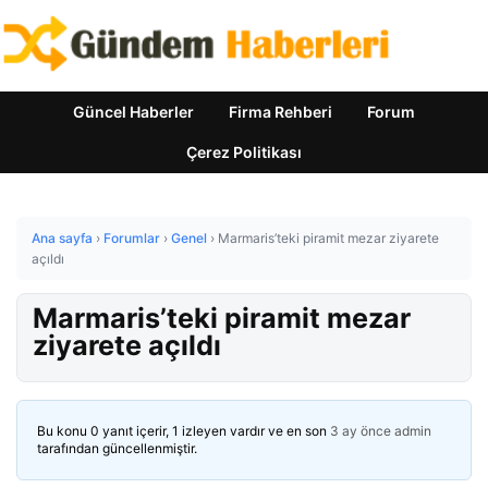
Güncel Haberler
Firma Rehberi
Forum
Çerez Politikası
Ana sayfa
›
Forumlar
›
Genel
›
Marmaris’teki piramit mezar ziyarete
açıldı
Marmaris’teki piramit mezar
ziyarete açıldı
Bu konu 0 yanıt içerir, 1 izleyen vardır ve en son
3 ay önce
admin
tarafından güncellenmiştir.