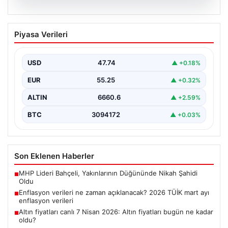
07.08.2026
Enflasyon verileri ne zaman
Piyasa Verileri
açıklanacak? 2026 TÜİK mart ayı
enflasyon verileri
USD
47.74
▲ +0.18%
EUR
55.25
▲ +0.32%
ALTIN
6660.6
▲ +2.59%
BTC
3094172
▲ +0.03%
Son Eklenen Haberler
MHP Lideri Bahçeli, Yakınlarının Düğününde Nikah Şahidi
■
Oldu
Enflasyon verileri ne zaman açıklanacak? 2026 TÜİK mart ayı
■
enflasyon verileri
Altın fiyatları canlı 7 Nisan 2026: Altın fiyatları bugün ne kadar
■
oldu?