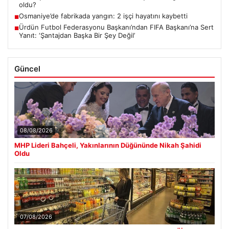
oldu?
Osmaniye’de fabrikada yangın: 2 işçi hayatını kaybetti
■
Ürdün Futbol Federasyonu Başkanı’ndan FIFA Başkanı’na Sert
■
Yanıt: ‘Şantajdan Başka Bir Şey Değil’
Güncel
08/08/2026
MHP Lideri Bahçeli, Yakınlarının Düğününde Nikah Şahidi
Oldu
07/08/2026