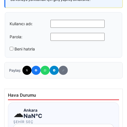
Kullanıcı adı:
Parola:
Beni hatırla
Paylaş:
Hava Durumu
☁
Ankara
NaN°C
ŞEHIR SEÇ