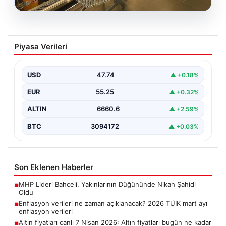
07.08.2026
Enflasyon verileri ne zaman
Piyasa Verileri
açıklanacak? 2026 TÜİK mart ayı
enflasyon verileri
USD
47.74
▲ +0.18%
EUR
55.25
▲ +0.32%
ALTIN
6660.6
▲ +2.59%
BTC
3094172
▲ +0.03%
Son Eklenen Haberler
MHP Lideri Bahçeli, Yakınlarının Düğününde Nikah Şahidi
■
Oldu
Enflasyon verileri ne zaman açıklanacak? 2026 TÜİK mart ayı
■
enflasyon verileri
Altın fiyatları canlı 7 Nisan 2026: Altın fiyatları bugün ne kadar
■