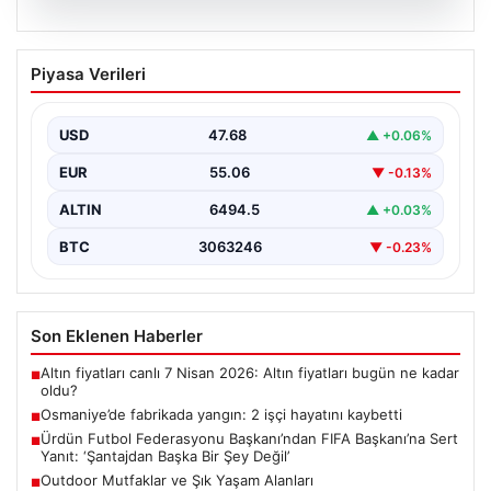
05.08.2026
Osmaniye’de fabrikada yangın: 2 işçi
Piyasa Verileri
hayatını kaybetti
USD
47.68
▲ +0.06%
EUR
55.06
▼ -0.13%
ALTIN
6494.5
▲ +0.03%
BTC
3063246
▼ -0.23%
Son Eklenen Haberler
Altın fiyatları canlı 7 Nisan 2026: Altın fiyatları bugün ne kadar
■
oldu?
Osmaniye’de fabrikada yangın: 2 işçi hayatını kaybetti
■
Ürdün Futbol Federasyonu Başkanı’ndan FIFA Başkanı’na Sert
■
Yanıt: ‘Şantajdan Başka Bir Şey Değil’
Outdoor Mutfaklar ve Şık Yaşam Alanları
■