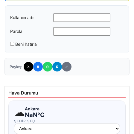
Kullanıcı adı:
Parola:
Beni hatırla
Paylaş:
Hava Durumu
☁
Ankara
NaN°C
ŞEHIR SEÇ