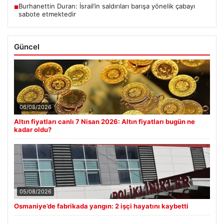
Burhanettin Duran: İsrail’in saldırıları barışa yönelik çabayı
■
sabote etmektedir
Güncel
06/08/2026
Altın fiyatları canlı 7 Nisan 2026: Altın fiyatları bugün ne
kadar oldu?
05/08/2026
Osmaniye’de fabrikada yangın: 2 işçi hayatını kaybetti