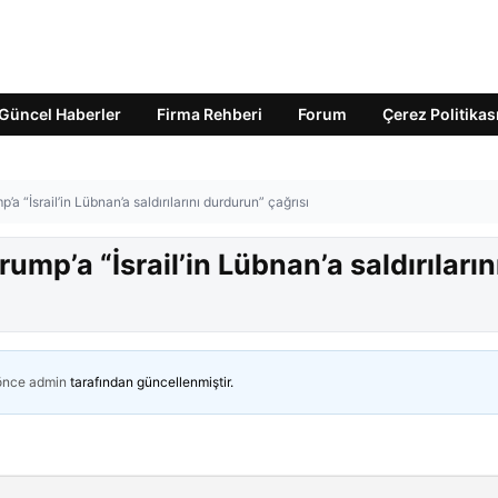
Güncel Haberler
Firma Rehberi
Forum
Çerez Politikas
’a “İsrail’in Lübnan’a saldırılarını durdurun” çağrısı
ump’a “İsrail’in Lübnan’a saldırıların
 önce
admin
tarafından güncellenmiştir.