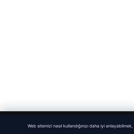
© 2026 Gündem Haberleri
Web sitemizi nasıl kullandığınızı daha iyi anlayabilmek,
tcio