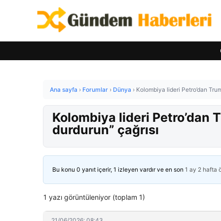
Ana sayfa
›
Forumlar
›
Dünya
›
Kolombiya lideri Petro’dan Trump
Kolombiya lideri Petro’dan Tr
durdurun” çağrısı
Bu konu 0 yanıt içerir, 1 izleyen vardır ve en son
1 ay 2 hafta
1 yazı görüntüleniyor (toplam 1)
21/06/2026: 08:43