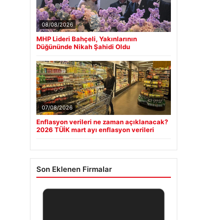
08/08/2026
MHP Lideri Bahçeli, Yakınlarının
Düğününde Nikah Şahidi Oldu
07/08/2026
Enflasyon verileri ne zaman açıklanacak?
2026 TÜİK mart ayı enflasyon verileri
Son Eklenen Firmalar