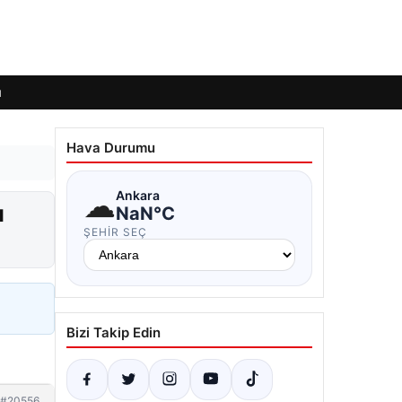
ı
Hava Durumu
☁
Ankara
ı
NaN°C
ŞEHIR SEÇ
Bizi Takip Edin
#20556