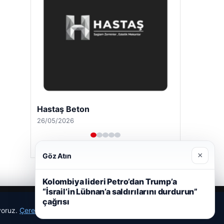
Hastaş Beton
26/05/2026
×
Göz Atın
Kolombiya lideri Petro’dan Trump’a
“İsrail’in Lübnan’a saldırılarını durdurun”
çağrısı
ıyoruz.
Çerez Politikamız
Reddet
Kabul Et