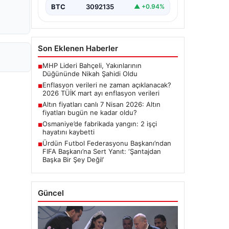
BTC
3092135
▲ +0.94%
Son Eklenen Haberler
MHP Lideri Bahçeli, Yakınlarının
■
Düğününde Nikah Şahidi Oldu
Enflasyon verileri ne zaman açıklanacak?
■
2026 TÜİK mart ayı enflasyon verileri
Altın fiyatları canlı 7 Nisan 2026: Altın
■
fiyatları bugün ne kadar oldu?
Osmaniye’de fabrikada yangın: 2 işçi
■
hayatını kaybetti
Ürdün Futbol Federasyonu Başkanı’ndan
■
FIFA Başkanı’na Sert Yanıt: ‘Şantajdan
Başka Bir Şey Değil’
Güncel