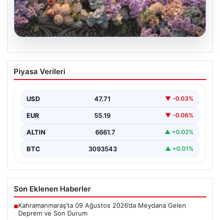
08.08.2026
MHP Lideri Bahçeli, Yakınlarının
Piyasa Verileri
Düğününde Nikah Şahidi Oldu
Milliyetçi Hareket Partisi (MHP) Genel Başkanı Devlet
Bahçeli, yakınlarının önemli anlarından birine tanıklık
USD
47.71
▼ -0.03%
etmek…
EUR
55.19
▼ -0.06%
ALTIN
6661.7
▲ +0.02%
BTC
3093543
▲ +0.01%
Son Eklenen Haberler
Kahramanmaraş’ta 09 Ağustos 2026’da Meydana Gelen
■
Deprem ve Son Durum