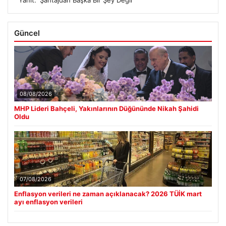
Yanıt: ‘Şantajdan Başka Bir Şey Değil’
Güncel
08/08/2026
MHP Lideri Bahçeli, Yakınlarının Düğününde Nikah Şahidi
Oldu
07/08/2026
Enflasyon verileri ne zaman açıklanacak? 2026 TÜİK mart
ayı enflasyon verileri