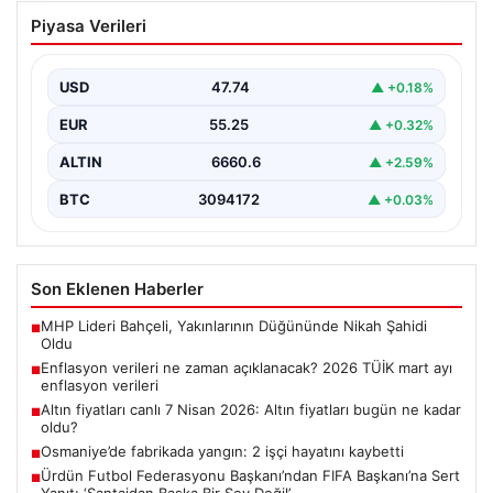
Enflasyon verileri ne zaman
Piyasa Verileri
açıklanacak? 2026 TÜİK mart ayı
enflasyon verileri
USD
47.74
▲ +0.18%
EUR
55.25
▲ +0.32%
ALTIN
6660.6
▲ +2.59%
BTC
3094172
▲ +0.03%
Son Eklenen Haberler
MHP Lideri Bahçeli, Yakınlarının Düğününde Nikah Şahidi
■
Oldu
Enflasyon verileri ne zaman açıklanacak? 2026 TÜİK mart ayı
■
enflasyon verileri
Altın fiyatları canlı 7 Nisan 2026: Altın fiyatları bugün ne kadar
■
oldu?
Osmaniye’de fabrikada yangın: 2 işçi hayatını kaybetti
■
Ürdün Futbol Federasyonu Başkanı’ndan FIFA Başkanı’na Sert
■