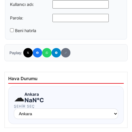
Kullanıcı adı:
Parola:
Beni hatırla
Paylaş:
Hava Durumu
☁
Ankara
NaN°C
ŞEHIR SEÇ