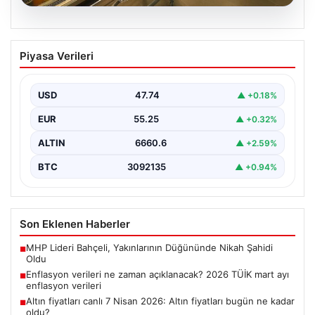
07.08.2026
Enflasyon verileri ne zaman
Piyasa Verileri
açıklanacak? 2026 TÜİK mart ayı
enflasyon verileri
USD
47.74
▲ +0.18%
EUR
55.25
▲ +0.32%
ALTIN
6660.6
▲ +2.59%
BTC
3092135
▲ +0.94%
Son Eklenen Haberler
MHP Lideri Bahçeli, Yakınlarının Düğününde Nikah Şahidi
■
Oldu
Enflasyon verileri ne zaman açıklanacak? 2026 TÜİK mart ayı
■
enflasyon verileri
Altın fiyatları canlı 7 Nisan 2026: Altın fiyatları bugün ne kadar
■
oldu?