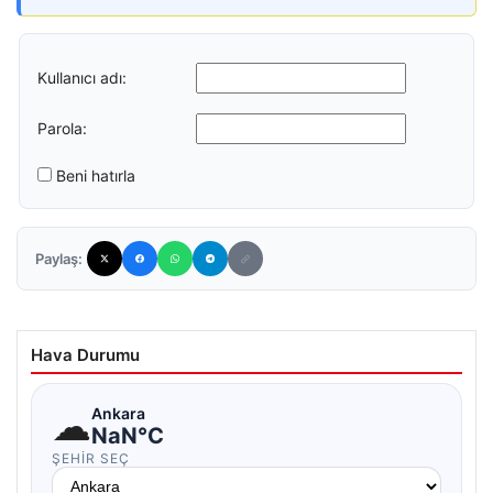
Kullanıcı adı:
Parola:
Beni hatırla
Paylaş:
Hava Durumu
☁
Ankara
NaN°C
ŞEHIR SEÇ