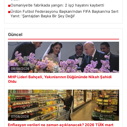
Osmaniye’de fabrikada yangın: 2 işçi hayatını kaybetti
■
Ürdün Futbol Federasyonu Başkanı’ndan FIFA Başkanı’na Sert
■
Yanıt: ‘Şantajdan Başka Bir Şey Değil’
Güncel
08/08/2026
MHP Lideri Bahçeli, Yakınlarının Düğününde Nikah Şahidi
Oldu
07/08/2026
Enflasyon verileri ne zaman açıklanacak? 2026 TÜİK mart