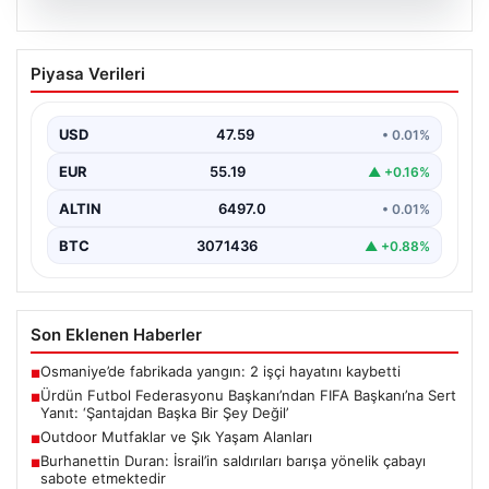
04.08.2026
Ürdün Futbol Federasyonu
Piyasa Verileri
Başkanı’ndan FIFA Başkanı’na Sert
Yanıt: ‘Şantajdan Başka Bir Şey Değil’
USD
47.59
• 0.01%
Ürdün Futbol Federasyonu (JFA) Başkanı Ali Bin Al-
Hussein, FIFA'nın son gelişmeleri ve alınan kararlar…
EUR
55.19
▲ +0.16%
ALTIN
6497.0
• 0.01%
BTC
3071436
▲ +0.88%
Son Eklenen Haberler
Osmaniye’de fabrikada yangın: 2 işçi hayatını kaybetti
■
Ürdün Futbol Federasyonu Başkanı’ndan FIFA Başkanı’na Sert
■
Yanıt: ‘Şantajdan Başka Bir Şey Değil’
Outdoor Mutfaklar ve Şık Yaşam Alanları
■
Burhanettin Duran: İsrail’in saldırıları barışa yönelik çabayı
■
sabote etmektedir