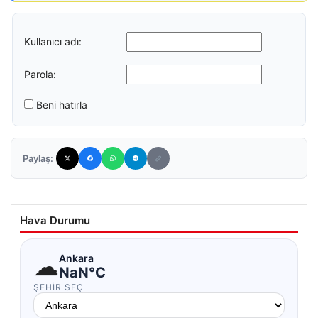
Kullanıcı adı:
Parola:
Beni hatırla
Paylaş:
Hava Durumu
☁
Ankara
NaN°C
ŞEHIR SEÇ