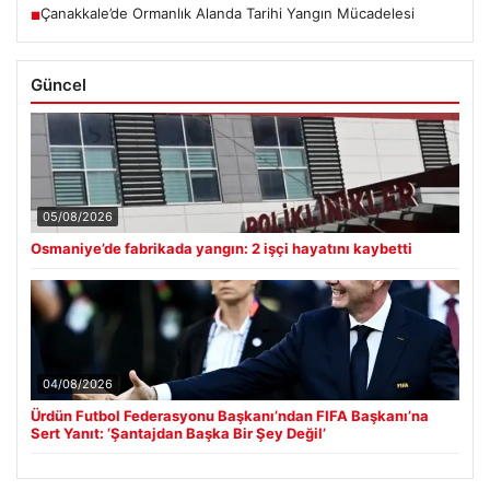
Çanakkale’de Ormanlık Alanda Tarihi Yangın Mücadelesi
■
Güncel
05/08/2026
Osmaniye’de fabrikada yangın: 2 işçi hayatını kaybetti
04/08/2026
Ürdün Futbol Federasyonu Başkanı’ndan FIFA Başkanı’na
Sert Yanıt: ‘Şantajdan Başka Bir Şey Değil’